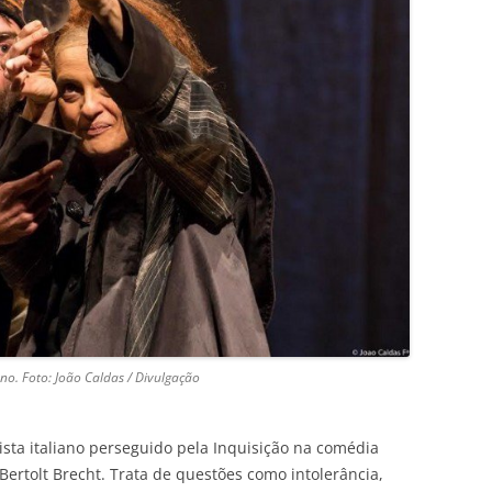
iano. Foto: João Caldas / Divulgação
tista italiano perseguido pela Inquisição na comédia
rtolt Brecht. Trata de questões como intolerância,