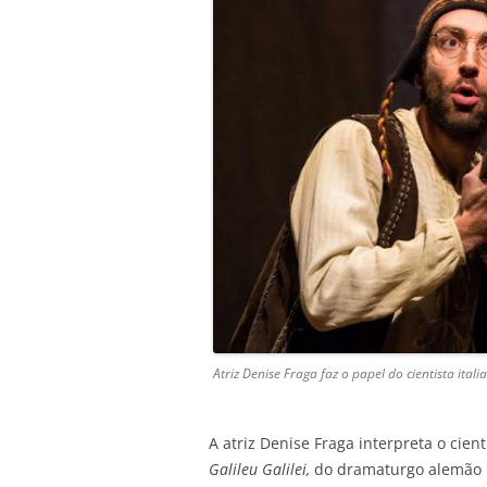
Atriz Denise Fraga faz o papel do cientista ital
A atriz Denise Fraga interpreta o cien
Galileu Galilei,
do dramaturgo alemão Be