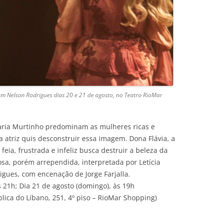
tam Nelson Rodrigues dias 20 e 21 de agosto, no Teatro RioMar
ria Murtinho predominam as mulheres ricas e
 a atriz quis desconstruir essa imagem. Dona Flávia, a
feia, frustrada e infeliz busca destruir a beleza da
sa, porém arrependida, interpretada por Letícia
rigues, com encenação de Jorge Farjalla.
s 21h; Dia 21 de agosto (domingo), às 19h
lica do Líbano, 251, 4º piso – RioMar Shopping)