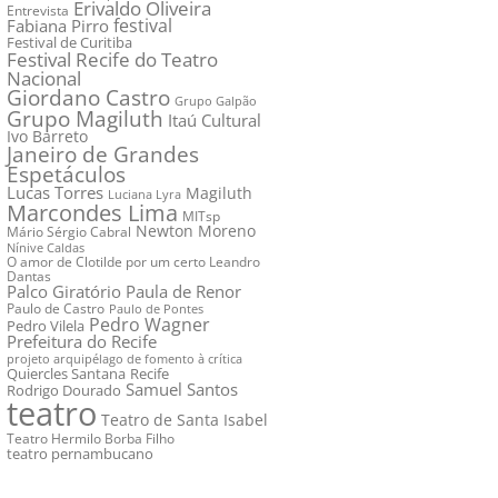
Erivaldo Oliveira
Entrevista
festival
Fabiana Pirro
Festival de Curitiba
Festival Recife do Teatro
Nacional
Giordano Castro
Grupo Galpão
Grupo Magiluth
Itaú Cultural
Ivo Barreto
Janeiro de Grandes
Espetáculos
Lucas Torres
Magiluth
Luciana Lyra
Marcondes Lima
MITsp
Newton Moreno
Mário Sérgio Cabral
Nínive Caldas
O amor de Clotilde por um certo Leandro
Dantas
Palco Giratório
Paula de Renor
Paulo de Castro
Paulo de Pontes
Pedro Wagner
Pedro Vilela
Prefeitura do Recife
projeto arquipélago de fomento à crítica
Quiercles Santana
Recife
Samuel Santos
Rodrigo Dourado
teatro
Teatro de Santa Isabel
Teatro Hermilo Borba Filho
teatro pernambucano