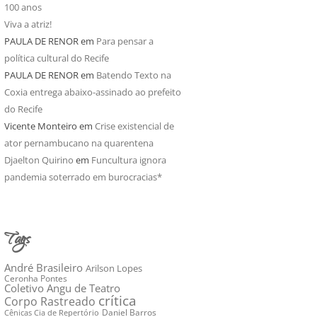
100 anos
Viva a atriz!
PAULA DE RENOR
em
Para pensar a
política cultural do Recife
PAULA DE RENOR
em
Batendo Texto na
Coxia entrega abaixo-assinado ao prefeito
do Recife
Vicente Monteiro
em
Crise existencial de
ator pernambucano na quarentena
Djaelton Quirino
em
Funcultura ignora
pandemia soterrado em burocracias*
Tags
André Brasileiro
Arilson Lopes
Ceronha Pontes
Coletivo Angu de Teatro
crítica
Corpo Rastreado
Daniel Barros
Cênicas Cia de Repertório