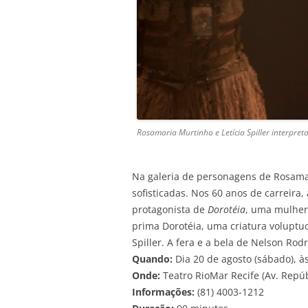
Rosamaria Murtinho e Letícia Spiller interpre
Na galeria de personagens de Rosama
sofisticadas. Nos 60 anos de carreira,
protagonista de
Dorotéia
, uma mulher 
prima Dorotéia, uma criatura voluptuo
Spiller. A fera e a bela de Nelson Rod
Quando:
Dia 20 de agosto (sábado), à
Onde:
Teatro RioMar Recife (Av. Repúb
Informações:
(81) 4003-1212