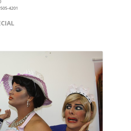
)
99505-4201
ECIAL