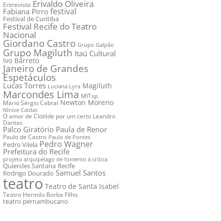
Erivaldo Oliveira
Entrevista
festival
Fabiana Pirro
Festival de Curitiba
Festival Recife do Teatro
Nacional
Giordano Castro
Grupo Galpão
Grupo Magiluth
Itaú Cultural
Ivo Barreto
Janeiro de Grandes
Espetáculos
Lucas Torres
Magiluth
Luciana Lyra
Marcondes Lima
MITsp
Newton Moreno
Mário Sérgio Cabral
Nínive Caldas
O amor de Clotilde por um certo Leandro
Dantas
Palco Giratório
Paula de Renor
Paulo de Castro
Paulo de Pontes
Pedro Wagner
Pedro Vilela
Prefeitura do Recife
projeto arquipélago de fomento à crítica
Quiercles Santana
Recife
Samuel Santos
Rodrigo Dourado
teatro
Teatro de Santa Isabel
Teatro Hermilo Borba Filho
teatro pernambucano