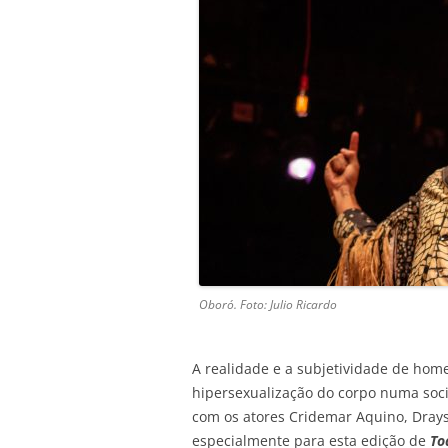
Oboró. Foto: Julio Ricardo
A realidade e a subjetividade de ho
hipersexualização do corpo numa soc
com os atores Cridemar Aquino, Dray
especialmente para esta edição de
To