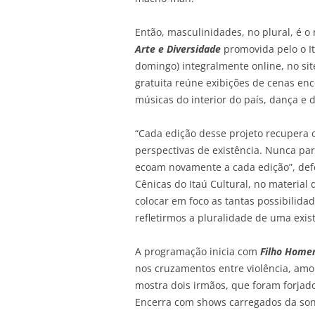
Então, masculinidades, no plural, é 
Arte e Diversidade
promovida pelo o It
domingo) integralmente online, no si
gratuita reúne exibições de cenas en
músicas do interior do país, dança e 
“Cada edição desse projeto recupera 
perspectivas de existência. Nunca pa
ecoam novamente a cada edição”, defe
Cênicas do Itaú Cultural, no materia
colocar em foco as tantas possibilida
refletirmos a pluralidade de uma exi
A programação inicia com
Filho Hom
nos cruzamentos entre violência, amor
mostra dois irmãos, que foram forjad
Encerra com shows carregados da so