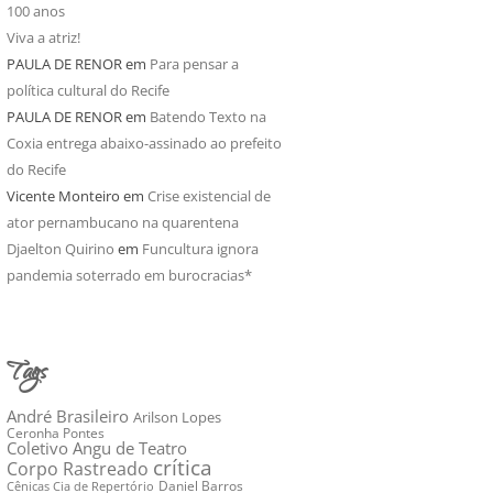
100 anos
Viva a atriz!
PAULA DE RENOR
em
Para pensar a
política cultural do Recife
PAULA DE RENOR
em
Batendo Texto na
Coxia entrega abaixo-assinado ao prefeito
do Recife
Vicente Monteiro
em
Crise existencial de
ator pernambucano na quarentena
Djaelton Quirino
em
Funcultura ignora
pandemia soterrado em burocracias*
Tags
André Brasileiro
Arilson Lopes
Ceronha Pontes
Coletivo Angu de Teatro
crítica
Corpo Rastreado
Daniel Barros
Cênicas Cia de Repertório