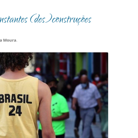
nstantes (des)construções
na Moura
.