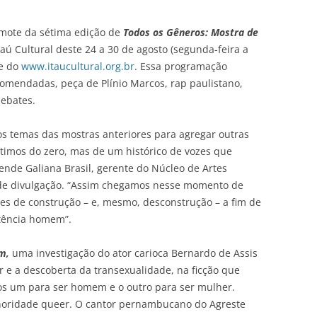
o mote da sétima edição de
Todos os Gêneros: Mostra de
aú Cultural deste 24 a 30 de agosto (segunda-feira a
te do
www.itaucultural.org.br
. Essa programação
comendadas, peça de Plínio Marcos, rap paulistano,
debates.
os temas das mostras anteriores para agregar outras
rtimos do zero, mas de um histórico de vozes que
nde Galiana Brasil, gerente do Núcleo de Artes
l de divulgação. “Assim chegamos nesse momento de
des de construção – e, mesmo, desconstrução – a fim de
stência homem”.
em,
uma investigação do ator carioca Bernardo de Assis
 e a descoberta da transexualidade, na ficção que
os um para ser homem e o outro para ser mulher.
noridade queer. O cantor pernambucano do Agreste