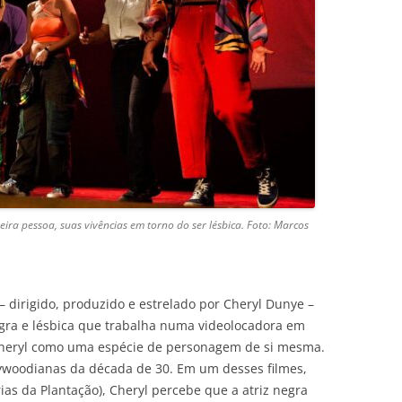
ira pessoa, suas vivências em torno do ser lésbica. Foto: Marcos
– dirigido, produzido e estrelado por Cheryl Dunye –
ra e lésbica que trabalha numa videolocadora em
a Cheryl como uma espécie de personagem de si mesma.
lywoodianas da década de 30. Em um desses filmes,
as da Plantação), Cheryl percebe que a atriz negra