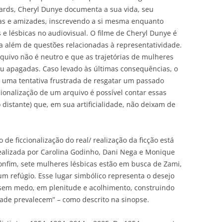
hards, Cheryl Dunye documenta a sua vida, seu
sas e amizades, inscrevendo a si mesma enquanto
 e lésbicas no audiovisual. O filme de Cheryl Dunye é
ra além de questões relacionadas à representatividade.
uivo não é neutro e que as trajetórias de mulheres
u apagadas. Caso levado às últimas consequências, o
 uma tentativa frustrada de resgatar um passado
cionalização de um arquivo é possível contar essas
distante) que, em sua artificialidade, não deixam de
 de ficcionalização do real/ realização da ficção está
ealizada por Carolina Godinho, Dani Nega e Monique
onfim, sete mulheres lésbicas estão em busca de Zami,
 refúgio. Esse lugar simbólico representa o desejo
 sem medo, em plenitude e acolhimento, construindo
ade prevalecem” – como descrito na sinopse.