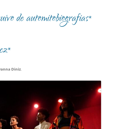
vo de automitobiografias*
cz*
yanna Diniz
.