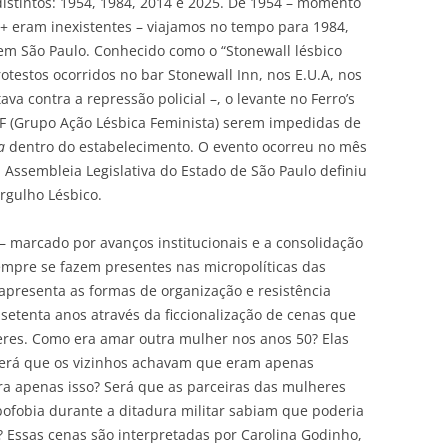
distintos: 1954, 1984, 2014 e 2025. De 1954 – momento
+ eram inexistentes – viajamos no tempo para 1984,
 em São Paulo. Conhecido como o “Stonewall lésbico
rotestos ocorridos no bar Stonewall Inn, nos E.U.A, nos
a contra a repressão policial –, o levante no Ferro’s
ALF (Grupo Ação Lésbica Feminista) serem impedidas de
na
dentro do estabelecimento. O evento ocorreu no mês
a Assembleia Legislativa do Estado de São Paulo definiu
rgulho Lésbico.
 – marcado por avanços institucionais e a consolidação
empre se fazem presentes nas micropolíticas das
apresenta as formas de organização e resistência
 setenta anos através da ficcionalização de cenas que
es. Como era amar outra mulher nos anos 50? Elas
 Será que os vizinhos achavam que eram apenas
a apenas isso? Será que as parceiras das mulheres
bofobia durante a ditadura militar sabiam que poderia
? Essas cenas são interpretadas por Carolina Godinho,