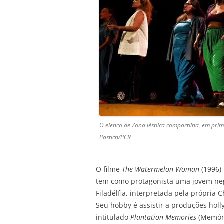
O elenco de Zona lésbica compartilha, em prime
Pastich/PCR
O filme
The Watermelon Woman
(1996) 
tem como protagonista uma jovem neg
Filadélfia, interpretada pela própri
Seu hobby é assistir a produções hol
intitulado
Plantation Memories
(Memóri