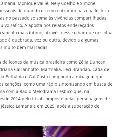
Lamana, Monique Vaillé, Nely Coelho e Simone
 pessoais de quando e como entraram na zona lésbica.
ias no passado se soma às vivências compartilhadas
uivo sáfico. A aposta nos relatos endereçados
 vínculo mais íntimo, através desse olhar que nos olha
dade é quebrada, vez ou outra, devido a algumas
ões muito bem marcadas.
s de ícones da música brasileira como Zélia Duncan,
Adriana Calcanhotto, Martnália, Leci Brandão, Cátia de
aria Bethânia e Gal Costa compondo a mixagem que
uas canções, como uma rádio sintonizando em busca de
ciona com a Rádio Melodrama Lésbico que, na
esde 2014 pelo trisal composto pelas personagens de
 Jéssica Lamana e em 2025, após a superação de