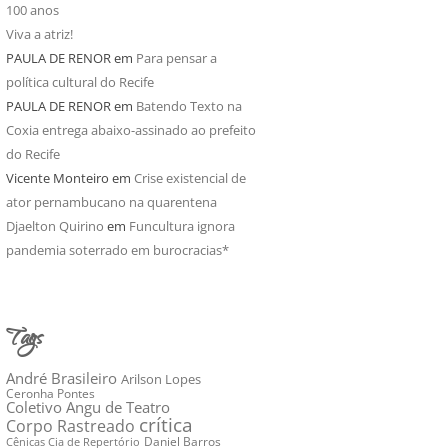
100 anos
Viva a atriz!
PAULA DE RENOR
em
Para pensar a
política cultural do Recife
PAULA DE RENOR
em
Batendo Texto na
Coxia entrega abaixo-assinado ao prefeito
do Recife
Vicente Monteiro
em
Crise existencial de
ator pernambucano na quarentena
Djaelton Quirino
em
Funcultura ignora
pandemia soterrado em burocracias*
Tags
André Brasileiro
Arilson Lopes
Ceronha Pontes
Coletivo Angu de Teatro
crítica
Corpo Rastreado
Daniel Barros
Cênicas Cia de Repertório