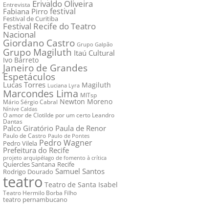
Erivaldo Oliveira
Entrevista
festival
Fabiana Pirro
Festival de Curitiba
Festival Recife do Teatro
Nacional
Giordano Castro
Grupo Galpão
Grupo Magiluth
Itaú Cultural
Ivo Barreto
Janeiro de Grandes
Espetáculos
Lucas Torres
Magiluth
Luciana Lyra
Marcondes Lima
MITsp
Newton Moreno
Mário Sérgio Cabral
Nínive Caldas
O amor de Clotilde por um certo Leandro
Dantas
Palco Giratório
Paula de Renor
Paulo de Castro
Paulo de Pontes
Pedro Wagner
Pedro Vilela
Prefeitura do Recife
projeto arquipélago de fomento à crítica
Quiercles Santana
Recife
Samuel Santos
Rodrigo Dourado
teatro
Teatro de Santa Isabel
Teatro Hermilo Borba Filho
teatro pernambucano