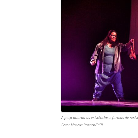
A peça aborda as existências e formas de resi
Foto: Marcos Pastich/PCR