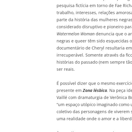
pesquisa fictícia em torno de Fae Ric
trabalho, interesses, relações amoro
parte da história das mulheres negras
considerado disruptivo e pioneiro pa
Watermelon Woman
denuncia que o arq
negras e queer têm sido esquecidas o
documentário de Cheryl resultaria em
irrecuperável. Somente através da fic
histórias do passado (nem sempre tão 
ser reais.
É possível dizer que o mesmo exercício
presente em
Zona lésbica
.
Na peça id
Vaillé com dramaturgia de Verônica B
“um espaço utópico imaginado como um
coletivo das personagens de viverem
uma realidade onde o amor e a liberd