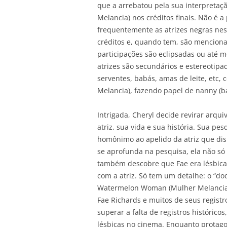
que a arrebatou pela sua interpret
Melancia) nos créditos finais. Não é 
frequentemente as atrizes negras n
créditos e, quando tem, são mencion
participações são eclipsadas ou até m
atrizes são secundários e estereotip
serventes, babás, amas de leite, et
Melancia), fazendo papel de nanny (b
Intrigada, Cheryl decide revirar arqu
atriz, sua vida e sua história. Sua 
homônimo ao apelido da atriz que dis
se aprofunda na pesquisa, ela não só
também descobre que Fae era lésbica. Is
com a atriz. Só tem um detalhe: o “d
Watermelon Woman (Mulher Melancia)
Fae Richards e muitos de seus registr
superar a falta de registros históric
lésbicas no cinema. Enquanto protagon