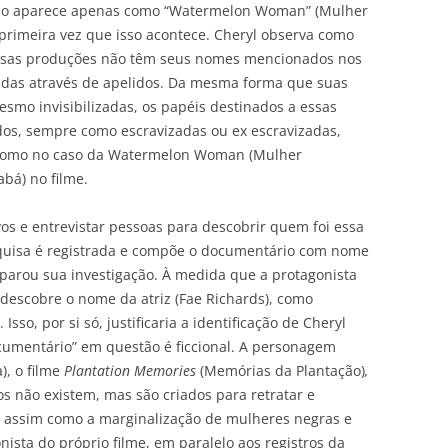
ação aparece apenas como “Watermelon Woman” (Mulher
a primeira vez que isso acontece. Cheryl observa como
essas produções não têm seus nomes mencionados nos
adas através de apelidos. Da mesma forma que suas
esmo invisibilizadas, os papéis destinados a essas
ados, sempre como escravizadas ou ex escravizadas,
c, como no caso da Watermelon Woman (Mulher
abá) no filme.
ivos e entrevistar pessoas para descobrir quem foi essa
pesquisa é registrada e compõe o documentário com nome
parou sua investigação. À medida que a protagonista
 descobre o nome da atriz (Fae Richards), como
so, por si só, justificaria a identificação de Cheryl
ocumentário” em questão é ficcional. A personagem
, o filme
Plantation Memories
(Memórias da Plantação)
,
os não existem, mas são criados para retratar e
os, assim como a marginalização de mulheres negras e
ista do próprio filme, em paralelo aos registros da