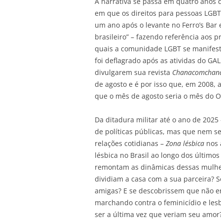
A narrativa se passa em quatro anos 
em que os direitos para pessoas LGBT
um ano após o levante no Ferro’s Bar
brasileiro” – fazendo referência aos p
quais a comunidade LGBT se manifestav
foi deflagrado após as atividas do G
divulgarem sua revista
Chanacomcha
de agosto e é por isso que, em 2008, 
que o mês de agosto seria o mês do O
Da ditadura militar até o ano de 2025
de políticas públicas, mas que nem s
relações cotidianas –
Zona lésbica
nos 
lésbica no Brasil ao longo dos últimos
remontam as dinâmicas dessas mulher
dividiam a casa com a sua parceira?
amigas? E se descobrissem que não er
marchando contra o feminicídio e les
ser a última vez que veriam seu amor