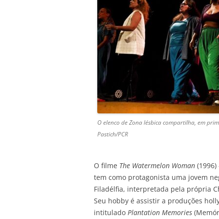
O elenco de Zona lésbica compartilha, em prime
Pastich/PCR
O filme
The Watermelon Woman
(1996) 
tem como protagonista uma jovem neg
Filadélfia, interpretada pela própri
Seu hobby é assistir a produções hol
intitulado
Plantation Memories
(Memóri