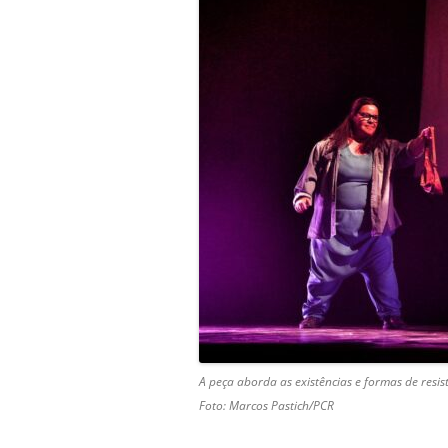
A peça aborda as existências e formas de resi
Foto: Marcos Pastich/PCR