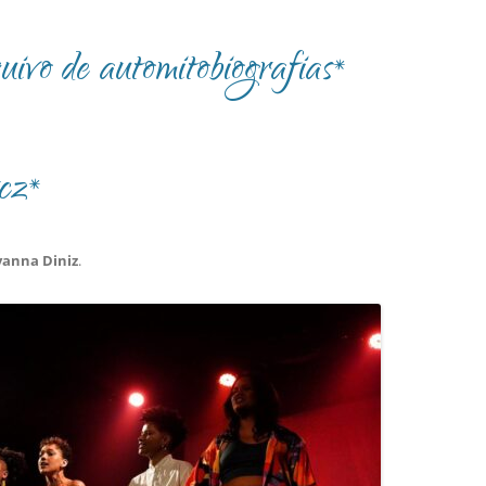
vo de automitobiografias*
cz*
yanna Diniz
.