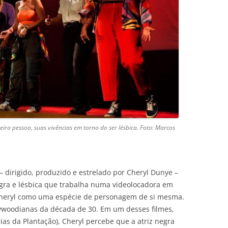
ira pessoa, suas vivências em torno do ser lésbica. Foto: Marcos
– dirigido, produzido e estrelado por Cheryl Dunye –
ra e lésbica que trabalha numa videolocadora em
a Cheryl como uma espécie de personagem de si mesma.
lywoodianas da década de 30. Em um desses filmes,
as da Plantação), Cheryl percebe que a atriz negra