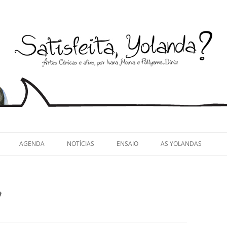
llyanna Diniz
AGENDA
NOTÍCIAS
ENSAIO
AS YOLANDAS
o