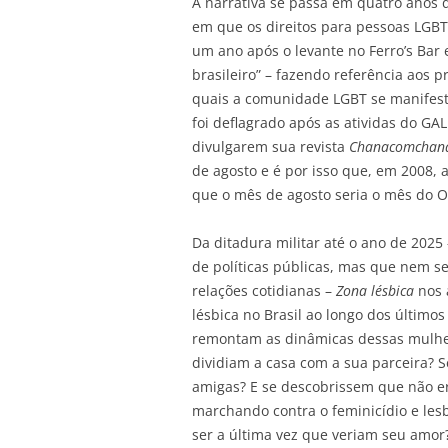
A narrativa se passa em quatro anos 
em que os direitos para pessoas LGBT
um ano após o levante no Ferro’s Bar
brasileiro” – fazendo referência aos p
quais a comunidade LGBT se manifestav
foi deflagrado após as atividas do G
divulgarem sua revista
Chanacomcha
de agosto e é por isso que, em 2008, 
que o mês de agosto seria o mês do O
Da ditadura militar até o ano de 2025
de políticas públicas, mas que nem s
relações cotidianas –
Zona lésbica
nos 
lésbica no Brasil ao longo dos últimos
remontam as dinâmicas dessas mulher
dividiam a casa com a sua parceira?
amigas? E se descobrissem que não er
marchando contra o feminicídio e les
ser a última vez que veriam seu amor