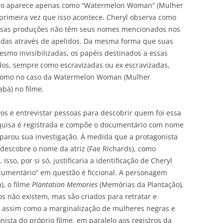
ação aparece apenas como “Watermelon Woman” (Mulher
a primeira vez que isso acontece. Cheryl observa como
essas produções não têm seus nomes mencionados nos
adas através de apelidos. Da mesma forma que suas
esmo invisibilizadas, os papéis destinados a essas
ados, sempre como escravizadas ou ex escravizadas,
c, como no caso da Watermelon Woman (Mulher
abá) no filme.
ivos e entrevistar pessoas para descobrir quem foi essa
pesquisa é registrada e compõe o documentário com nome
parou sua investigação. À medida que a protagonista
 descobre o nome da atriz (Fae Richards), como
so, por si só, justificaria a identificação de Cheryl
ocumentário” em questão é ficcional. A personagem
, o filme
Plantation Memories
(Memórias da Plantação)
,
os não existem, mas são criados para retratar e
os, assim como a marginalização de mulheres negras e
ista do próprio filme, em paralelo aos registros da