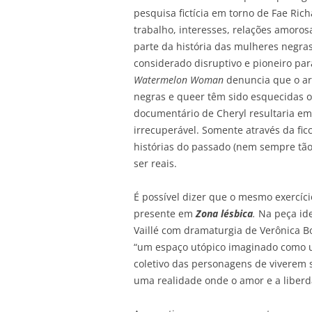
pesquisa fictícia em torno de Fae Ric
trabalho, interesses, relações amoro
parte da história das mulheres negras
considerado disruptivo e pioneiro pa
Watermelon Woman
denuncia que o arq
negras e queer têm sido esquecidas o
documentário de Cheryl resultaria em
irrecuperável. Somente através da fic
histórias do passado (nem sempre tão 
ser reais.
É possível dizer que o mesmo exercício
presente em
Zona lésbica
.
Na peça id
Vaillé com dramaturgia de Verônica B
“um espaço utópico imaginado como um
coletivo das personagens de viverem
uma realidade onde o amor e a liberd