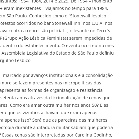
distintos: 1954, 1984, 2014 e 2025. De 1954 – momento
+ eram inexistentes – viajamos no tempo para 1984,
 em São Paulo. Conhecido como o “Stonewall lésbico
rotestos ocorridos no bar Stonewall Inn, nos E.U.A, nos
a contra a repressão policial –, o levante no Ferro’s
ALF (Grupo Ação Lésbica Feminista) serem impedidas de
na
dentro do estabelecimento. O evento ocorreu no mês
a Assembleia Legislativa do Estado de São Paulo definiu
rgulho Lésbico.
 – marcado por avanços institucionais e a consolidação
empre se fazem presentes nas micropolíticas das
apresenta as formas de organização e resistência
 setenta anos através da ficcionalização de cenas que
es. Como era amar outra mulher nos anos 50? Elas
 Será que os vizinhos achavam que eram apenas
a apenas isso? Será que as parceiras das mulheres
bofobia durante a ditadura militar sabiam que poderia
? Essas cenas são interpretadas por Carolina Godinho,