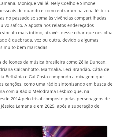
Lamana, Monique Vaillé, Nely Coelho e Simone
 pessoais de quando e como entraram na zona lésbica.
ias no passado se soma às vivências compartilhadas
uivo sáfico. A aposta nos relatos endereçados
 vínculo mais íntimo, através desse olhar que nos olha
dade é quebrada, vez ou outra, devido a algumas
ões muito bem marcadas.
s de ícones da música brasileira como Zélia Duncan,
Adriana Calcanhotto, Martnália, Leci Brandão, Cátia de
aria Bethânia e Gal Costa compondo a mixagem que
uas canções, como uma rádio sintonizando em busca de
ciona com a Rádio Melodrama Lésbico que, na
esde 2014 pelo trisal composto pelas personagens de
 Jéssica Lamana e em 2025, após a superação de