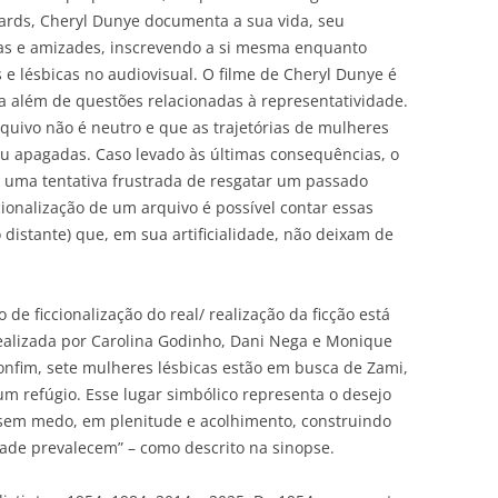
hards, Cheryl Dunye documenta a sua vida, seu
sas e amizades, inscrevendo a si mesma enquanto
 e lésbicas no audiovisual. O filme de Cheryl Dunye é
ra além de questões relacionadas à representatividade.
uivo não é neutro e que as trajetórias de mulheres
u apagadas. Caso levado às últimas consequências, o
 uma tentativa frustrada de resgatar um passado
cionalização de um arquivo é possível contar essas
distante) que, em sua artificialidade, não deixam de
 de ficcionalização do real/ realização da ficção está
ealizada por Carolina Godinho, Dani Nega e Monique
onfim, sete mulheres lésbicas estão em busca de Zami,
 refúgio. Esse lugar simbólico representa o desejo
 sem medo, em plenitude e acolhimento, construindo
ade prevalecem” – como descrito na sinopse.