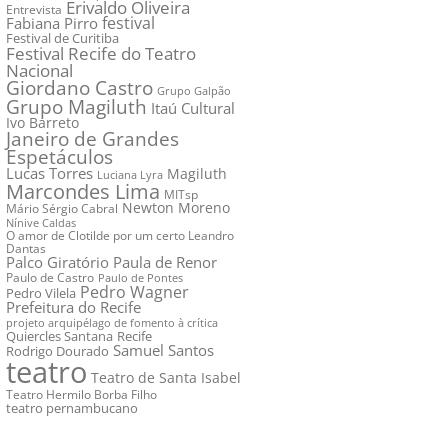
Erivaldo Oliveira
Entrevista
festival
Fabiana Pirro
Festival de Curitiba
Festival Recife do Teatro
Nacional
Giordano Castro
Grupo Galpão
Grupo Magiluth
Itaú Cultural
Ivo Barreto
Janeiro de Grandes
Espetáculos
Lucas Torres
Magiluth
Luciana Lyra
Marcondes Lima
MITsp
Newton Moreno
Mário Sérgio Cabral
Nínive Caldas
O amor de Clotilde por um certo Leandro
Dantas
Palco Giratório
Paula de Renor
Paulo de Castro
Paulo de Pontes
Pedro Wagner
Pedro Vilela
Prefeitura do Recife
projeto arquipélago de fomento à crítica
Quiercles Santana
Recife
Samuel Santos
Rodrigo Dourado
teatro
Teatro de Santa Isabel
Teatro Hermilo Borba Filho
teatro pernambucano