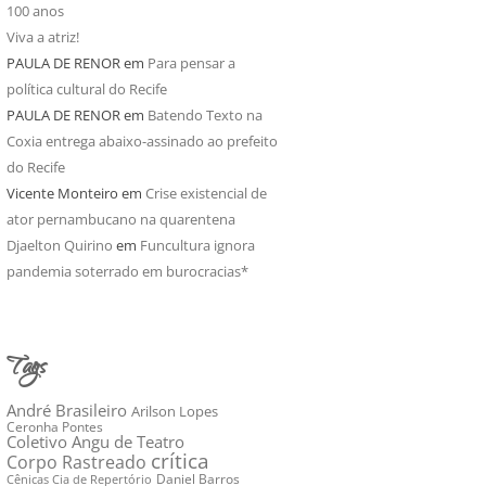
100 anos
Viva a atriz!
PAULA DE RENOR
em
Para pensar a
política cultural do Recife
PAULA DE RENOR
em
Batendo Texto na
Coxia entrega abaixo-assinado ao prefeito
do Recife
Vicente Monteiro
em
Crise existencial de
ator pernambucano na quarentena
Djaelton Quirino
em
Funcultura ignora
pandemia soterrado em burocracias*
Tags
André Brasileiro
Arilson Lopes
Ceronha Pontes
Coletivo Angu de Teatro
crítica
Corpo Rastreado
Daniel Barros
Cênicas Cia de Repertório