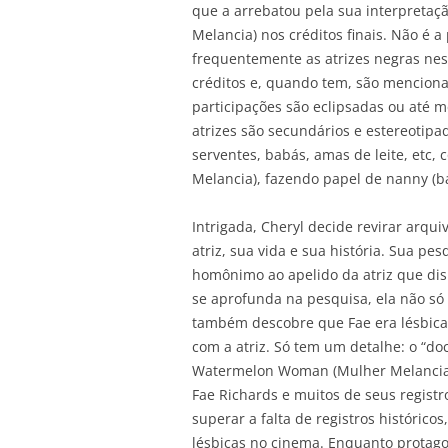
que a arrebatou pela sua interpret
Melancia) nos créditos finais. Não é 
frequentemente as atrizes negras n
créditos e, quando tem, são mencion
participações são eclipsadas ou até m
atrizes são secundários e estereotip
serventes, babás, amas de leite, et
Melancia), fazendo papel de nanny (b
Intrigada, Cheryl decide revirar arqu
atriz, sua vida e sua história. Sua 
homônimo ao apelido da atriz que dis
se aprofunda na pesquisa, ela não só
também descobre que Fae era lésbica. Is
com a atriz. Só tem um detalhe: o “d
Watermelon Woman (Mulher Melancia)
Fae Richards e muitos de seus registr
superar a falta de registros históric
lésbicas no cinema. Enquanto protagon