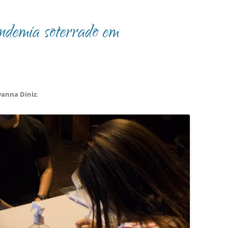
ndemia soterrado em
yanna Diniz
.