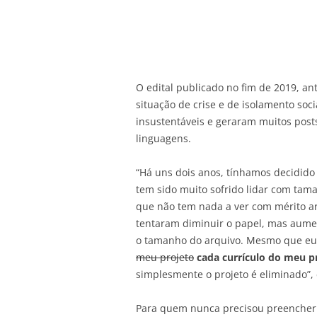
O edital publicado no fim de 2019, an
situação de crise e de isolamento soc
insustentáveis e geraram muitos posts 
linguagens.
“Há uns dois anos, tínhamos decidid
tem sido muito sofrido lidar com tama
que não tem nada a ver com mérito art
tentaram diminuir o papel, mas aume
o tamanho do arquivo. Mesmo que e
meu projeto
cada currículo do meu p
simplesmente o projeto é eliminado”, 
Para quem nunca precisou preencher 