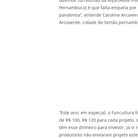
ouvimos na reunião da Ripa (Rede Inte
Pernambuco) é que falta empatia por
pandemia”, entende Caroline Arcoverd
Arcoverde, cidade do Sertão pernam
“Este ano, em especial, o Funcultura
de R$ 100, R$ 120 para cada projeto
têm esse dinheiro para investir. Já vi
produtores não enviaram projeto est