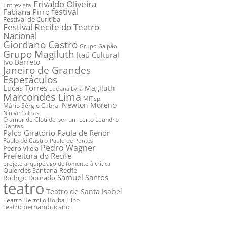
Erivaldo Oliveira
Entrevista
festival
Fabiana Pirro
Festival de Curitiba
Festival Recife do Teatro
Nacional
Giordano Castro
Grupo Galpão
Grupo Magiluth
Itaú Cultural
Ivo Barreto
Janeiro de Grandes
Espetáculos
Lucas Torres
Magiluth
Luciana Lyra
Marcondes Lima
MITsp
Newton Moreno
Mário Sérgio Cabral
Nínive Caldas
O amor de Clotilde por um certo Leandro
Dantas
Palco Giratório
Paula de Renor
Paulo de Castro
Paulo de Pontes
Pedro Wagner
Pedro Vilela
Prefeitura do Recife
projeto arquipélago de fomento à crítica
Quiercles Santana
Recife
Samuel Santos
Rodrigo Dourado
teatro
Teatro de Santa Isabel
Teatro Hermilo Borba Filho
teatro pernambucano