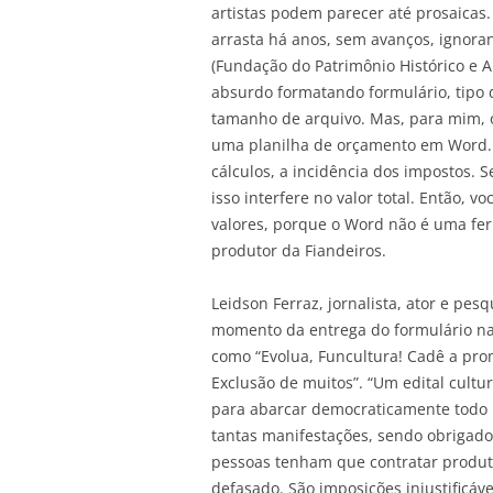
artistas podem parecer até prosaicas.
arrasta há anos, sem avanços, ignor
(Fundação do Patrimônio Histórico e 
absurdo formatando formulário, tipo d
tamanho de arquivo. Mas, para mim, o
uma planilha de orçamento em Word. De
cálculos, a incidência dos impostos. 
isso interfere no valor total. Então, 
valores, porque o Word não é uma ferr
produtor da Fiandeiros.
Leidson Ferraz, jornalista, ator e pes
momento da entrega do formulário na
como “Evolua, Funcultura! Cadê a pro
Exclusão de muitos”. “Um edital cultur
para abarcar democraticamente todo m
tantas manifestações, sendo obrigado
pessoas tenham que contratar produto
defasado. São imposições injustificáv