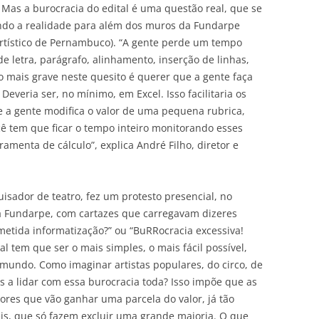
 Mas a burocracia do edital é uma questão real, que se
ando a realidade para além dos muros da Fundarpe
Artístico de Pernambuco). “A gente perde um tempo
e letra, parágrafo, alinhamento, inserção de linhas,
 mais grave neste quesito é querer que a gente faça
veria ser, no mínimo, em Excel. Isso facilitaria os
Se a gente modifica o valor de uma pequena rubrica,
você tem que ficar o tempo inteiro monitorando esses
amenta de cálculo”, explica André Filho, diretor e
quisador de teatro, fez um protesto presencial, no
 Fundarpe, com cartazes que carregavam dizeres
metida informatização?” ou “BuRRocracia excessiva!
al tem que ser o mais simples, o mais fácil possível,
undo. Como imaginar artistas populares, do circo, de
s a lidar com essa burocracia toda? Isso impõe que as
res que vão ganhar uma parcela do valor, já tão
eis, que só fazem excluir uma grande maioria. O que