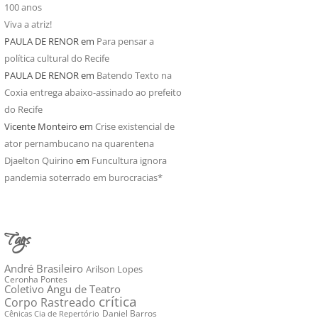
100 anos
Viva a atriz!
PAULA DE RENOR
em
Para pensar a
política cultural do Recife
PAULA DE RENOR
em
Batendo Texto na
Coxia entrega abaixo-assinado ao prefeito
do Recife
Vicente Monteiro
em
Crise existencial de
ator pernambucano na quarentena
Djaelton Quirino
em
Funcultura ignora
pandemia soterrado em burocracias*
Tags
André Brasileiro
Arilson Lopes
Ceronha Pontes
Coletivo Angu de Teatro
crítica
Corpo Rastreado
Daniel Barros
Cênicas Cia de Repertório