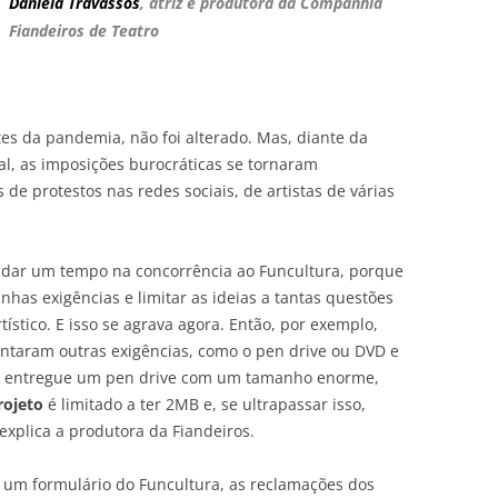
Daniela Travassos
, atriz e produtora da Companhia
Fiandeiros de Teatro
tes da pandemia, não foi alterado. Mas, diante da
ial, as imposições burocráticas se tornaram
de protestos nas redes sociais, de artistas de várias
o dar um tempo na concorrência ao Funcultura, porque
nhas exigências e limitar as ideias a tantas questões
ístico. E isso se agrava agora. Então, por exemplo,
ntaram outras exigências, como o pen drive ou DVD e
u entregue um pen drive com um tamanho enorme,
rojeto
é limitado a ter 2MB e, se ultrapassar isso,
explica a produtora da Fiandeiros.
um formulário do Funcultura, as reclamações dos