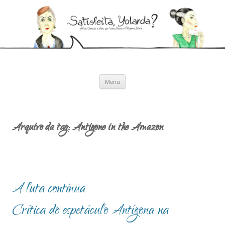
Pular
para
Satisfeita, Yolanda?
o
Artes cênicas e afins, por Ivana Moura e Pollyanna Diniz
conteúdo
Menu
Arquivo da tag:
Antigone in the Amazon
A luta continua
Crítica do espetáculo Antígona na