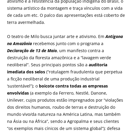
ativismo e a resistência da população indígena do Brasil, o
sistema artístico da montagem e traça vínculos com a vida
de cada um etc. O palco das apresentações está coberto de
terra avermelhada.
O teatro de Milo busca juntar arte e ativismo. Em
Antígona
na Amazônia
recebemos junto com o programa a
Declaração de 13 de Maio
, um manifesto contra a
destruição da floresta amazônica e a “lavagem verde
neoliberal”. Seus principais pontos são a
auditoria
imediata dos selos
(“rotulagem fraudulenta que perpetua
a ficção neoliberal de uma produção industrial
‘sustentável”); o
boicote contra todas as empresas
envolvidas
(a exemplo da Ferrero, Nestlé, Danone,
Unilever, cujos produtos estão impregnados por “violações
dos direitos humanos, roubo de terras e destruição do
mundo vivo/da natureza na América Latina, mas também
na Ásia ou na África”, sendo a Agropalma e seus clientes
“os exemplos mais cínicos de um sistema global”); defesa