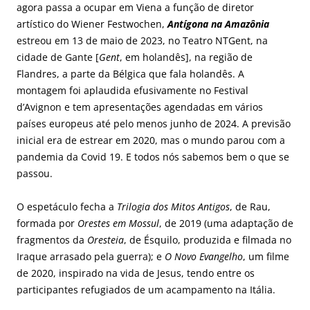
agora passa a ocupar em Viena a função de diretor
artístico do Wiener Festwochen,
Antígona na Amazônia
estreou em 13 de maio de 2023, no Teatro NTGent, na
cidade de Gante [
Gent
, em holandês], na região de
Flandres, a parte da Bélgica que fala holandês. A
montagem foi aplaudida efusivamente no Festival
d’Avignon e tem apresentações agendadas em vários
países europeus até pelo menos junho de 2024. A previsão
inicial era de estrear em 2020, mas o mundo parou com a
pandemia da Covid 19. E todos nós sabemos bem o que se
passou.
O espetáculo fecha a
Trilogia dos Mitos Antigos
, de Rau,
formada por
Orestes em Mossul
, de 2019 (uma adaptação de
fragmentos da
Oresteia
, de Ésquilo, produzida e filmada no
Iraque arrasado pela guerra); e
O Novo Evangelho
, um filme
de 2020, inspirado na vida de Jesus, tendo entre os
participantes refugiados de um acampamento na Itália.