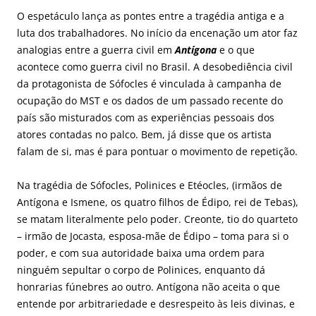
O espetáculo lança as pontes entre a tragédia antiga e a
luta dos trabalhadores. No início da encenação um ator faz
analogias entre a guerra civil em
Antígona
e o que
acontece como guerra civil no Brasil. A desobediência civil
da protagonista de Sófocles é vinculada à campanha de
ocupação do MST e os dados de um passado recente do
país são misturados com as experiências pessoais dos
atores contadas no palco. Bem, já disse que os artista
falam de si, mas é para pontuar o movimento de repetição.
Na tragédia de Sófocles, Polinices e Etéocles, (irmãos de
Antígona e Ismene, os quatro filhos de Édipo, rei de Tebas),
se matam literalmente pelo poder. Creonte, tio do quarteto
– irmão de Jocasta, esposa-mãe de Édipo – toma para si o
poder, e com sua autoridade baixa uma ordem para
ninguém sepultar o corpo de Polinices, enquanto dá
honrarias fúnebres ao outro. Antígona não aceita o que
entende por arbitrariedade e desrespeito às leis divinas, e