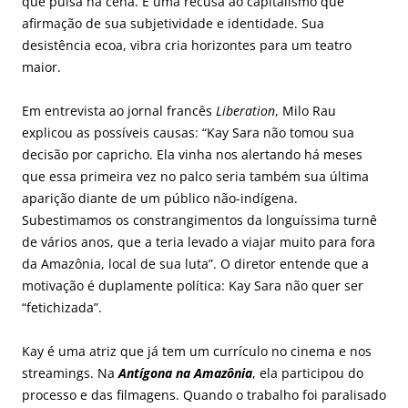
que pulsa na cena. É uma recusa ao capitalismo que
afirmação de sua subjetividade e identidade. Sua
desistência ecoa, vibra cria horizontes para um teatro
maior.
Em entrevista ao jornal francês
Liberation
, Milo Rau
explicou as possíveis causas: “Kay Sara não tomou sua
decisão por capricho. Ela vinha nos alertando há meses
que essa primeira vez no palco seria também sua última
aparição diante de um público não-indígena.
Subestimamos os constrangimentos da longuíssima turnê
de vários anos, que a teria levado a viajar muito para fora
da Amazônia, local de sua luta”. O diretor entende que a
motivação é duplamente política: Kay Sara não quer ser
“fetichizada”.
Kay é uma atriz que já tem um currículo no cinema e nos
streamings. Na
Antígona na Amazônia
, ela participou do
processo e das filmagens. Quando o trabalho foi paralisado