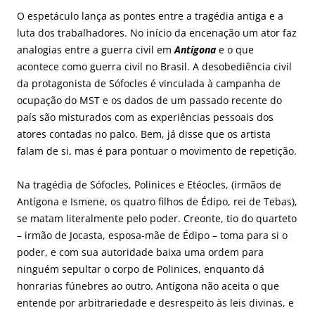
O espetáculo lança as pontes entre a tragédia antiga e a
luta dos trabalhadores. No início da encenação um ator faz
analogias entre a guerra civil em
Antígona
e o que
acontece como guerra civil no Brasil. A desobediência civil
da protagonista de Sófocles é vinculada à campanha de
ocupação do MST e os dados de um passado recente do
país são misturados com as experiências pessoais dos
atores contadas no palco. Bem, já disse que os artista
falam de si, mas é para pontuar o movimento de repetição.
Na tragédia de Sófocles, Polinices e Etéocles, (irmãos de
Antígona e Ismene, os quatro filhos de Édipo, rei de Tebas),
se matam literalmente pelo poder. Creonte, tio do quarteto
– irmão de Jocasta, esposa-mãe de Édipo – toma para si o
poder, e com sua autoridade baixa uma ordem para
ninguém sepultar o corpo de Polinices, enquanto dá
honrarias fúnebres ao outro. Antígona não aceita o que
entende por arbitrariedade e desrespeito às leis divinas, e