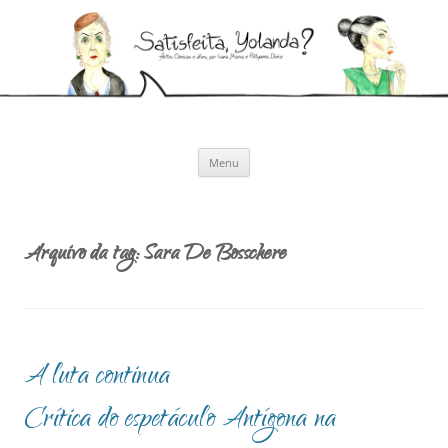
Pular
para
Satisfeita, Yolanda?
o
Artes cênicas e afins, por Ivana Moura e Pollyanna Diniz
conteúdo
Menu
Arquivo da tag:
Sara De Bosschere
A luta continua
Crítica do espetáculo Antígona na