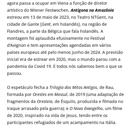
agora passa a ocupar em Viena a função de diretor
artístico do Wiener Festwochen,
Antígona na Amazônia
estreou em 13 de maio de 2023, no Teatro NTGent, na
cidade de Gante [
Gent
, em holandês], na região de
Flandres, a parte da Bélgica que fala holandês. A
montagem foi aplaudida efusivamente no Festival
d’Avignon e tem apresentações agendadas em vários
países europeus até pelo menos junho de 2024. A previsão
inicial era de estrear em 2020, mas o mundo parou com a
pandemia da Covid 19. E todos nós sabemos bem o que se
passou.
O espetáculo fecha a
Trilogia dos Mitos Antigos
, de Rau,
formada por
Orestes em Mossul
, de 2019 (uma adaptação de
fragmentos da
Oresteia
, de Ésquilo, produzida e filmada no
Iraque arrasado pela guerra); e
O Novo Evangelho
, um filme
de 2020, inspirado na vida de Jesus, tendo entre os
participantes refugiados de um acampamento na Itália.