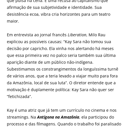
que pulsa na cena. É uma recusa ao capitalismo que
afirmação de sua subjetividade e identidade. Sua
desistência ecoa, vibra cria horizontes para um teatro
maior.
Em entrevista ao jornal francês
Liberation
, Milo Rau
explicou as possíveis causas: “Kay Sara não tomou sua
decisão por capricho. Ela vinha nos alertando há meses
que essa primeira vez no palco seria também sua última
aparição diante de um público não-indígena.
Subestimamos os constrangimentos da longuíssima turnê
de vários anos, que a teria levado a viajar muito para fora
da Amazônia, local de sua luta”. O diretor entende que a
motivação é duplamente política: Kay Sara não quer ser
“fetichizada”.
Kay é uma atriz que já tem um currículo no cinema e nos
streamings. Na
Antígona na Amazônia
, ela participou do
processo e das filmagens. Quando o trabalho foi paralisado