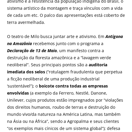
ativismo e a resistência da população indígena do Brasil, o
sistema artístico da montagem e traça vínculos com a vida
de cada um etc. O palco das apresentações está coberto de
terra avermelhada.
O teatro de Milo busca juntar arte e ativismo. Em
Antígona
na Amazônia
recebemos junto com o programa a
Declaração de 13 de Maio
, um manifesto contra a
destruição da floresta amazônica e a “lavagem verde
neoliberal”. Seus principais pontos são a
auditoria
imediata dos selos
(“rotulagem fraudulenta que perpetua
a ficção neoliberal de uma produção industrial
‘sustentável”); o
boicote contra todas as empresas
envolvidas
(a exemplo da Ferrero, Nestlé, Danone,
Unilever, cujos produtos estão impregnados por “violações
dos direitos humanos, roubo de terras e destruição do
mundo vivo/da natureza na América Latina, mas também
na Ásia ou na África”, sendo a Agropalma e seus clientes
“os exemplos mais cínicos de um sistema global”); defesa