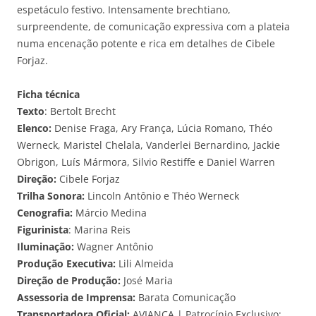
espetáculo festivo. Intensamente brechtiano,
surpreendente, de comunicação expressiva com a plateia
numa encenação potente e rica em detalhes de Cibele
Forjaz.
Ficha técnica
Texto
: Bertolt Brecht
Elenco:
Denise Fraga, Ary França, Lúcia Romano, Théo
Werneck, Maristel Chelala, Vanderlei Bernardino, Jackie
Obrigon, Luís Mármora, Silvio Restiffe e Daniel Warren
Direção:
Cibele Forjaz
Trilha Sonora:
Lincoln Antônio e Théo Werneck
Cenografia:
Márcio Medina
Figurinista
: Marina Reis
Iluminação:
Wagner Antônio
Produção Executiva:
Lili Almeida
Direção de Produção:
José Maria
Assessoria de Imprensa:
Barata Comunicação
Transportadora Oficial:
AVIANCA | Patrocínio Exclusivo: