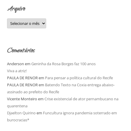
o
Arquivo
r
:
A
r
q
u
i
v
o
Comentários
Anderson
em
Geninha da Rosa Borges faz 100 anos
Viva a atriz!
PAULA DE RENOR
em
Para pensar a política cultural do Recife
PAULA DE RENOR
em
Batendo Texto na Coxia entrega abaixo-
assinado ao prefeito do Recife
Vicente Monteiro
em
Crise existencial de ator pernambucano na
quarentena
Djaelton Quirino
em
Funcultura ignora pandemia soterrado em
burocracias*