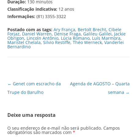
Duração:
130 minutos
Classificação indicativa:
12 anos
Informações:
(81) 3355-3322
Postado com as tags:
Ary França
,
Bertolt Brecht
,
Cibele
Forjaz
,
Daniel Warren
,
Denise Fraga
,
Galileu Galilei
,
Jackie
Obrigon
,
Lincoln Antônio
,
Lúcia Romano
,
Luís Marmora
,
Maristel Chelala
,
Silvio Restiffe
,
Théo Werneck
,
Vanderlei
Bernardino
Navegação
←
Genet com escracho da
Agenda de AGOSTO – Quarta
de
Trupe do Barulho
semana
→
posts
Deixe uma resposta
O seu endereço de e-mail não será publicado.
Campos
obrigatórios são marcados com
*