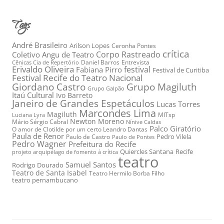
Tags
André Brasileiro
Arilson Lopes
Ceronha Pontes
crítica
Corpo Rastreado
Coletivo Angu de Teatro
Daniel Barros
Entrevista
Cênicas Cia de Repertório
Erivaldo Oliveira
festival
Fabiana Pirro
Festival de Curitiba
Festival Recife do Teatro Nacional
Grupo Magiluth
Giordano Castro
Grupo Galpão
Itaú Cultural
Ivo Barreto
Janeiro de Grandes Espetáculos
Lucas Torres
Marcondes Lima
Magiluth
MITsp
Luciana Lyra
Newton Moreno
Mário Sérgio Cabral
Nínive Caldas
Palco Giratório
O amor de Clotilde por um certo Leandro Dantas
Paula de Renor
Pedro Vilela
Paulo de Castro
Paulo de Pontes
Pedro Wagner
Prefeitura do Recife
Quiercles Santana
Recife
projeto arquipélago de fomento à crítica
teatro
Samuel Santos
Rodrigo Dourado
Teatro de Santa Isabel
Teatro Hermilo Borba Filho
teatro pernambucano