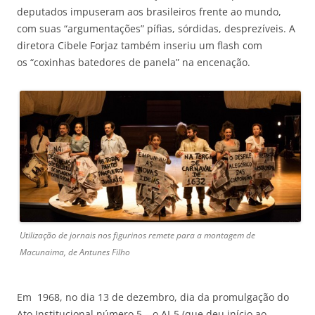
deputados impuseram aos brasileiros frente ao mundo,
com suas “argumentações” pífias, sórdidas, desprezíveis. A
diretora Cibele Forjaz também inseriu um flash com
os “coxinhas batedores de panela” na encenação.
Utilização de jornais nos figurinos remete para a montagem de
Macunaima, de Antunes Filho
Em 1968, no dia 13 de dezembro, dia da promulgação do
Ato Institucional número 5 – o AI-5 (que deu início ao