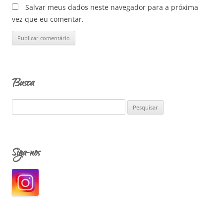
Salvar meus dados neste navegador para a próxima
vez que eu comentar.
Busca
P
e
s
q
Siga-nos
u
i
s
a
r
p