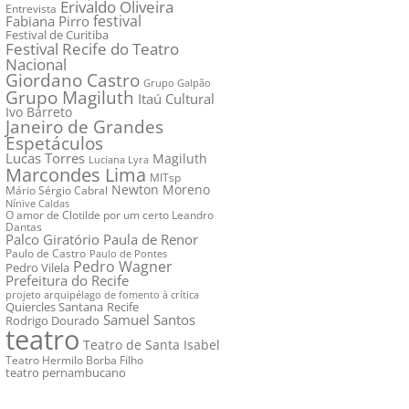
Erivaldo Oliveira
Entrevista
festival
Fabiana Pirro
Festival de Curitiba
Festival Recife do Teatro
Nacional
Giordano Castro
Grupo Galpão
Grupo Magiluth
Itaú Cultural
Ivo Barreto
Janeiro de Grandes
Espetáculos
Lucas Torres
Magiluth
Luciana Lyra
Marcondes Lima
MITsp
Newton Moreno
Mário Sérgio Cabral
Nínive Caldas
O amor de Clotilde por um certo Leandro
Dantas
Palco Giratório
Paula de Renor
Paulo de Castro
Paulo de Pontes
Pedro Wagner
Pedro Vilela
Prefeitura do Recife
projeto arquipélago de fomento à crítica
Quiercles Santana
Recife
Samuel Santos
Rodrigo Dourado
teatro
Teatro de Santa Isabel
Teatro Hermilo Borba Filho
teatro pernambucano