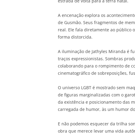
estrada de volta para à terra natal.
A encenação explora os acontecimento
de Gusmão. Seus fragmentos de memó
real. Ele fala diretamente ao público
forma distorcida.
A iluminação de Jathyles Miranda é f
traços expressionistas. Sombras prod
colaborando para o rompimento de c
cinematográfico de sobreposições, fus
O universo LGBT é mostrado sem maqui
de figuras marginalizadas com o garoto
da existência e posicionamento das m
carregada de humor, às um humor do
E não podemos esquecer da trilha s
obra que merece levar uma vida autô