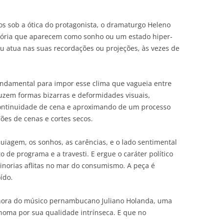
s sob a ótica do protagonista, o dramaturgo Heleno
ria que aparecem como sonho ou um estado hiper-
 ou atua nas suas recordações ou projeções, às vezes de
undamental para impor esse clima que vagueia entre
uzem formas bizarras e deformidades visuais,
ontinuidade de cena e aproximando de um processo
ões de cenas e cortes secos.
agem, os sonhos, as carências, e o lado sentimental
 de programa e a travesti. E ergue o caráter político
inorias aflitas no mar do consumismo. A peça é
ído.
onora do músico pernambucano Juliano Holanda, uma
noma por sua qualidade intrínseca. E que no