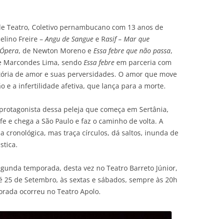
de Teatro, Coletivo pernambucano com 13 anos de
celino Freire –
Angu de Sangue
e R
asif – Mar que
Ópera
, de Newton Moreno e
Essa febre que não passa
,
de Marcondes Lima, sendo
Essa febre
em parceria com
ória de amor e suas perversidades. O amor que move
 e a infertilidade afetiva, que lança para a morte.
rotagonista dessa peleja que começa em Sertânia,
e e chega a São Paulo e faz o caminho de volta. A
 cronológica, mas traça círculos, dá saltos, inunda de
stica.
gunda temporada, desta vez no Teatro Barreto Júnior,
té 25 de Setembro, às sextas e sábados, sempre às 20h
rada ocorreu no Teatro Apolo.