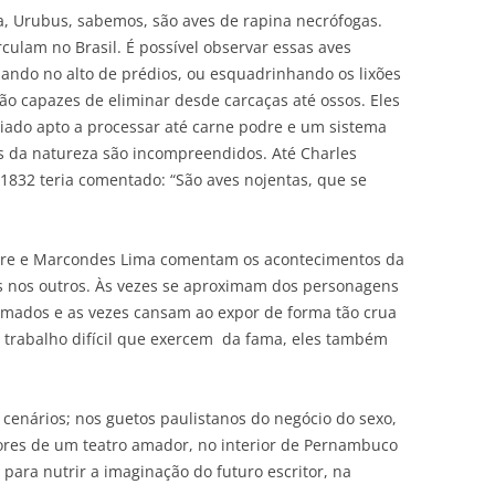
, Urubus, sabemos, são aves de rapina necrófogas.
rculam no Brasil. É possível observar essas aves
ando no alto de prédios, ou esquadrinhando os lixões
ão capazes de eliminar desde carcaças até ossos. Eles
giado apto a processar até carne podre e um sistema
os da natureza são incompreendidos. Até Charles
1832 teria comentado: “São aves nojentas, que se
eire e Marcondes Lima comentam os acontecimentos da
s nos outros. Às vezes se aproximam dos personagens
nimados e as vezes cansam ao expor de forma tão crua
 trabalho difícil que exercem da fama, eles também
cenários; nos guetos paulistanos do negócio do sexo,
ores de um teatro amador, no interior de Pernambuco
 para nutrir a imaginação do futuro escritor, na