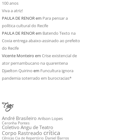
100 anos
Viva a atriz!
PAULA DE RENOR
em
Para pensar a
política cultural do Recife
PAULA DE RENOR
em
Batendo Texto na
Coxia entrega abaixo-assinado ao prefeito
do Recife
Vicente Monteiro
em
Crise existencial de
ator pernambucano na quarentena
Djaelton Quirino
em
Funcultura ignora
pandemia soterrado em burocracias*
Tags
André Brasileiro
Arilson Lopes
Ceronha Pontes
Coletivo Angu de Teatro
crítica
Corpo Rastreado
Daniel Barros
Cênicas Cia de Repertório