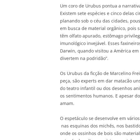
Um coro de Urubus pontua a narrativa
Existem sete espécies e cinco delas ci
planando sob o céu das cidades, pous
em busca de material orgânico, pois s
têm olfato apurado, estômago privile
imunológico invejável. Esses faxineir
Darwin, quando visitou a América em 
divertem na podridão”.
Os Urubus da ficção de Marcelino Fr
peça, são experts em dar matacão un
do teatro infantil ou dos desenhos a
os sentimentos humanos. E apesar do
amam.
O espetáculo se desenvolve em vários 
nas esquinas dos michês, nos bastid
onde os ossinhos de bois são material