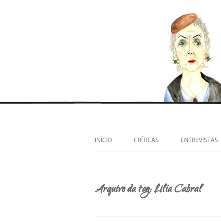
Pular
para
o
Artes cênicas e afins, por Ivana Moura e Po
Satisfeita, Yolanda?
conteúdo
INÍCIO
CRÍTICAS
ENTREVISTAS
Arquivo da tag:
Lilia Cabral