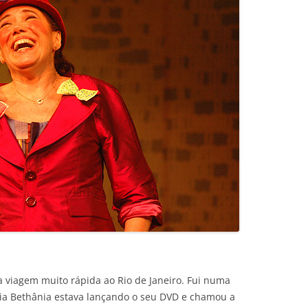
 viagem muito rápida ao Rio de Janeiro. Fui numa
aria Bethânia estava lançando o seu DVD e chamou a