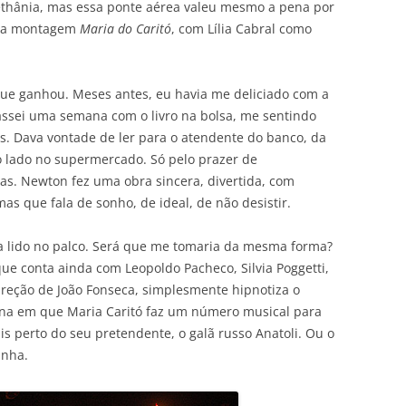
ethânia, mas essa ponte aérea valeu mesmo a pena por
ir a montagem
Maria do Caritó
, com Lília Cabral como
que ganhou. Meses antes, eu havia me deliciado com a
assei uma semana com o livro na bolsa, me sentindo
as. Dava vontade de ler para o atendente do banco, da
o lado no supermercado. Só pelo prazer de
as. Newton fez uma obra sincera, divertida, com
mas que fala de sonho, de ideal, de não desistir.
ha lido no palco. Será que me tomaria da mesma forma?
que conta ainda com Leopoldo Pacheco, Silvia Poggetti,
reção de João Fonseca, simplesmente hipnotiza o
ena em que Maria Caritó faz um número musical para
ais perto do seu pretendente, o galã russo Anatoli. Ou o
inha.