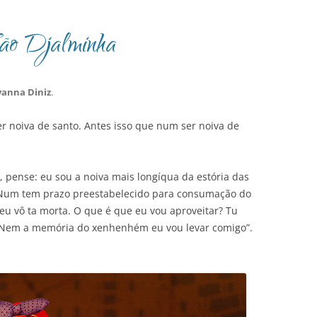
São Djalminha
yanna Diniz
.
er noiva de santo. Antes isso que num ser noiva de
, pense: eu sou a noiva mais longíqua da estória das
. Num tem prazo preestabelecido para consumação do
eu vô ta morta. O que é que eu vou aproveitar? Tu
 Nem a memória do xenhenhém eu vou levar comigo”.