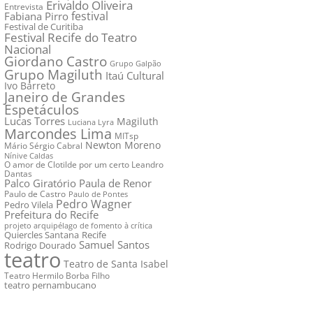
Erivaldo Oliveira
Entrevista
festival
Fabiana Pirro
Festival de Curitiba
Festival Recife do Teatro
Nacional
Giordano Castro
Grupo Galpão
Grupo Magiluth
Itaú Cultural
Ivo Barreto
Janeiro de Grandes
Espetáculos
Lucas Torres
Magiluth
Luciana Lyra
Marcondes Lima
MITsp
Newton Moreno
Mário Sérgio Cabral
Nínive Caldas
O amor de Clotilde por um certo Leandro
Dantas
Palco Giratório
Paula de Renor
Paulo de Castro
Paulo de Pontes
Pedro Wagner
Pedro Vilela
Prefeitura do Recife
projeto arquipélago de fomento à crítica
Quiercles Santana
Recife
Samuel Santos
Rodrigo Dourado
teatro
Teatro de Santa Isabel
Teatro Hermilo Borba Filho
teatro pernambucano