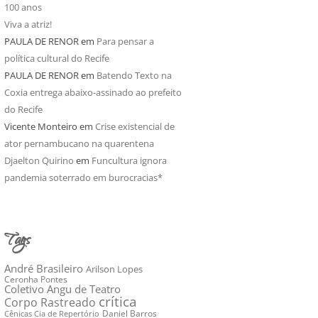
100 anos
Viva a atriz!
PAULA DE RENOR
em
Para pensar a
política cultural do Recife
PAULA DE RENOR
em
Batendo Texto na
Coxia entrega abaixo-assinado ao prefeito
do Recife
Vicente Monteiro
em
Crise existencial de
ator pernambucano na quarentena
Djaelton Quirino
em
Funcultura ignora
pandemia soterrado em burocracias*
Tags
André Brasileiro
Arilson Lopes
Ceronha Pontes
Coletivo Angu de Teatro
crítica
Corpo Rastreado
Daniel Barros
Cênicas Cia de Repertório