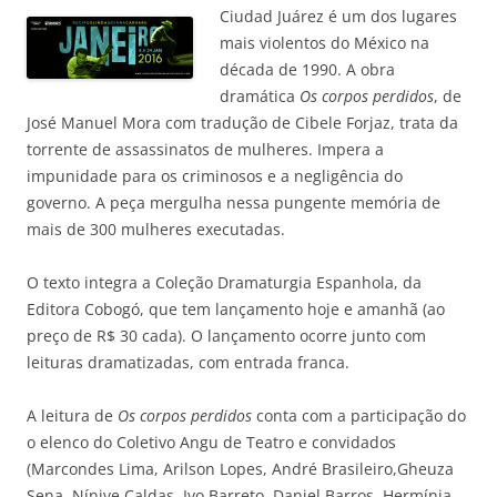
Ciudad Juárez é um dos lugares
mais violentos do México na
década de 1990. A obra
dramática
Os corpos perdidos
, de
José Manuel Mora com tradução de Cibele Forjaz, trata da
torrente de assassinatos de mulheres. Impera a
impunidade para os criminosos e a negligência do
governo. A peça mergulha nessa pungente memória de
mais de 300 mulheres executadas.
O texto integra a Coleção Dramaturgia Espanhola, da
Editora Cobogó, que tem lançamento hoje e amanhã (ao
preço de R$ 30 cada). O lançamento ocorre junto com
leituras dramatizadas, com entrada franca.
A leitura de
Os corpos perdidos
conta com a participação do
o elenco do Coletivo Angu de Teatro e convidados
(Marcondes Lima, Arilson Lopes, André Brasileiro,Gheuza
Sena, Nínive Caldas, Ivo Barreto, Daniel Barros, Hermínia