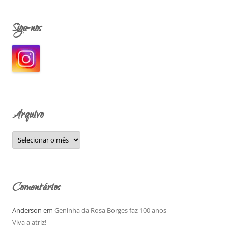
s
q
Siga-nos
u
i
s
a
r
p
o
Arquivo
r
:
A
r
q
u
i
v
o
Comentários
Anderson
em
Geninha da Rosa Borges faz 100 anos
Viva a atriz!