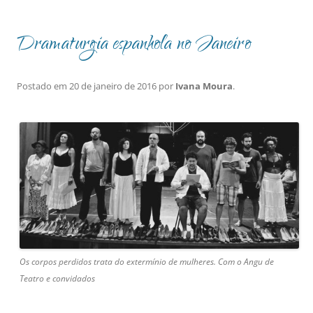
Dramaturgia espanhola no Janeiro
Postado em
20 de janeiro de 2016
por
Ivana Moura
.
Os corpos perdidos trata do extermínio de mulheres. Com o Angu de
Teatro e convidados