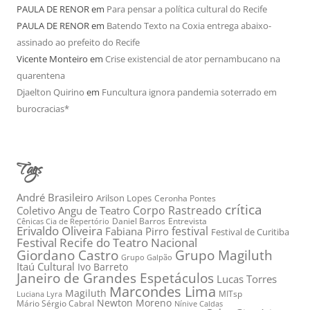
PAULA DE RENOR
em
Para pensar a política cultural do Recife
PAULA DE RENOR
em
Batendo Texto na Coxia entrega abaixo-
assinado ao prefeito do Recife
Vicente Monteiro
em
Crise existencial de ator pernambucano na
quarentena
Djaelton Quirino
em
Funcultura ignora pandemia soterrado em
burocracias*
Tags
André Brasileiro
Arilson Lopes
Ceronha Pontes
crítica
Corpo Rastreado
Coletivo Angu de Teatro
Daniel Barros
Entrevista
Cênicas Cia de Repertório
Erivaldo Oliveira
festival
Fabiana Pirro
Festival de Curitiba
Festival Recife do Teatro Nacional
Grupo Magiluth
Giordano Castro
Grupo Galpão
Itaú Cultural
Ivo Barreto
Janeiro de Grandes Espetáculos
Lucas Torres
Marcondes Lima
Magiluth
MITsp
Luciana Lyra
Newton Moreno
Mário Sérgio Cabral
Nínive Caldas