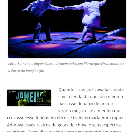
Lúcia Romano e Edgar Castro dividem palco em Maria que Virou Jonas ou
a Força da Imaginação
Quando criança, ficava fascinada
com a lenda de que se o menino
passasse debaixo do arco-íris
viraria moça; e se a menina que
cruzasse esse fenômeno ótico se transformaria num rapaz.
Adorava esses rastros de gotas de chuva e seus espectros
coloridos. Esses dias acalentavam pensamentos de trocar