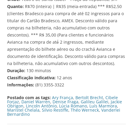
Quanto:
R$70 (inteira) | R$35 (meia-entrada) *** R$52,50
(clientes Bradesco para compra de até 02 ingressos para o
titular do Cartão Bradesco, AMEX. Desconto válido para
compras na bilheteria, não acumulativo com outros
descontos). *** R$ 35,00 (Para clientes e funcionários
Avianca na compra de até́ 2 ingressos, mediante
apresentação do bilhete aéreo ou do crachá Avianca e
documento de identificação. Desconto válido para compras
na bilheteria, não acumulativo com outros descontos).
Duração:
130 minutos
Classificação indicativa:
12 anos
Informações:
(81) 3355-3322
Postado com as tags:
Ary França
,
Bertolt Brecht
,
Cibele
Forjaz
,
Daniel Warren
,
Denise Fraga
,
Galileu Galilei
,
Jackie
Obrigon
,
Lincoln Antônio
,
Lúcia Romano
,
Luís Marmora
,
Maristel Chelala
,
Silvio Restiffe
,
Théo Werneck
,
Vanderlei
Bernardino