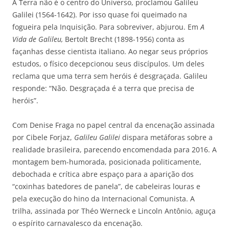
A Terra não é o centro do Universo, proclamou Galileu
Galilei (1564-1642). Por isso quase foi queimado na
fogueira pela Inquisição. Para sobreviver, abjurou. Em
A
Vida de Galileu,
Bertolt Brecht (1898-1956) conta as
façanhas desse cientista italiano. Ao negar seus próprios
estudos, o físico decepcionou seus discípulos. Um deles
reclama que uma terra sem heróis é desgraçada. Galileu
responde: “Não. Desgraçada é a terra que precisa de
heróis”.
Com Denise Fraga no papel central da encenação assinada
por Cibele Forjaz,
Galileu Galilei
dispara metáforas sobre a
realidade brasileira, parecendo encomendada para 2016. A
montagem bem-humorada, posicionada politicamente,
debochada e crítica abre espaço para a aparição dos
“coxinhas batedores de panela”, de cabeleiras louras e
pela execução do hino da Internacional Comunista. A
trilha, assinada por Théo Werneck e Lincoln Antônio, aguça
o espírito carnavalesco da encenação.