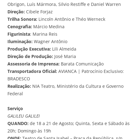
Obrigon, Luís Mármora, Silvio Restiffe e Daniel Warren
Direção:
Cibele Forjaz
Trilha Sonora:
Lincoln Antônio e Théo Werneck
Cenografia:
Márcio Medina
Figurinista
: Marina Reis
Iluminação:
Wagner Antônio
Produção Executiva:
Lili Almeida
Direção de Produção:
José Maria
Assessoria de Imprensa:
Barata Comunicação
Transportadora Oficial:
AVIANCA | Patrocínio Exclusivo:
BRADESCO
Realização:
NIA Teatro, Ministério da Cultura e Governo
Federal
Serviço
GALILEU GALILEI
QUANDO:
de 18 a 21 de Agosto; Quinta, Sexta e Sábado às
20h; Domingo às 19h
ONDE:
Teatro de Santa Isabel – Praça da República, s/n