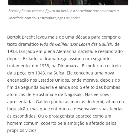
Brecht põe em xeque a figura do herói e a sociedade que embaraça a
liberdade com seus estranhos jogos de poder
Bertolt Brecht levou mais de uma década para compor o
texto dramático
Vida de Galileu
(
Das Leben des Galilei
), de
1933, lançado em plena Alemanha nazista, e reelaborado
depois. Exilado, o dramaturgo assinou um segundo
tratamento, em 1938, na Dinamarca. E conferiu a estreia
da a peça em 1943, na Suíça. Ele concebeu uma nova
encenação nos Estados Unidos, onde morava, depois do
fim da Segunda Guerra e ainda sob o efeito das bombas
atômicas de Hiroshima e de Nagasaki. Nas versões
apresentadas Galileu ganha as marcas do herói, vítima da
Inquisição, mas que continuou a desenvolver suas teorias
às escondidas. Ou o protagonista aparece como um
homem comum, coberto pela ambição e afetado pelos
próprios vícios.