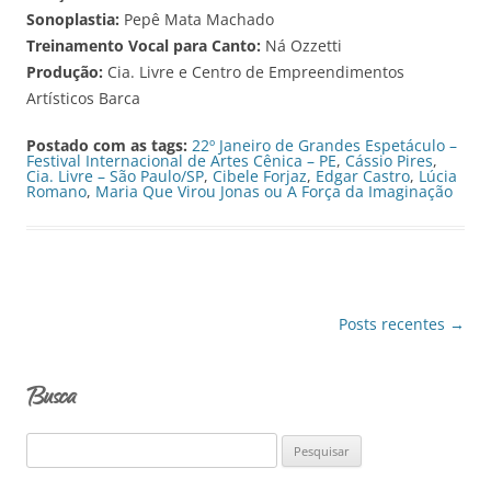
Sonoplastia:
Pepê Mata Machado
Treinamento Vocal para Canto:
Ná Ozzetti
Produção:
Cia. Livre e Centro de Empreendimentos
Artísticos Barca
Postado com as tags:
22º Janeiro de Grandes Espetáculo –
Festival Internacional de Artes Cênica – PE
,
Cássio Pires
,
Cia. Livre – São Paulo/SP
,
Cibele Forjaz
,
Edgar Castro
,
Lúcia
Romano
,
Maria Que Virou Jonas ou A Força da Imaginação
Navegação
Posts recentes
→
de
posts
Busca
P
e