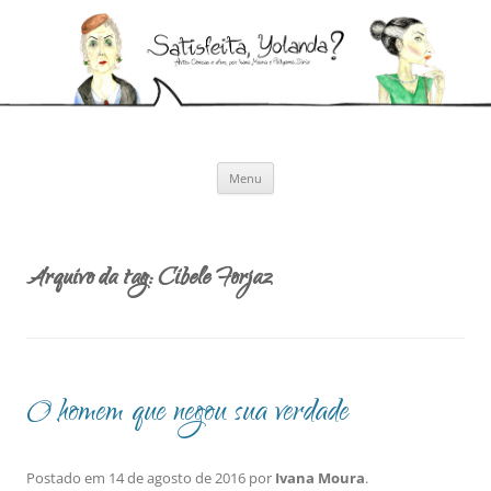
Pular
para
Satisfeita, Yolanda?
o
Artes cênicas e afins, por Ivana Moura e Pollyanna Diniz
conteúdo
Menu
Arquivo da tag:
Cibele Forjaz
O homem que negou sua verdade
Postado em
14 de agosto de 2016
por
Ivana Moura
.