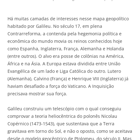
Há muitas camadas de interesses nesse mapa geopolítico
habitado por Galileu. No século 17, em plena
Contrarreforma, a contenda pela hegemonia política e
econômica do mundo movia os reinos conhecidos hoje
como Espanha, Inglaterra, França, Alemanha e Holanda
(entre outros). O alvo era posse de colônias na América,
África e na Ásia. A Europa estava dividida entre União
Evangélica de um lado e Liga Católica do outro. Lutero
(Alemanha), Calvino (França) e Henrique VIII (Inglaterra) já
haviam desafiado a força do Vaticano. A Inquisição
precisava mostrar sua força.
Galileu construiu um telescópio com o qual conseguiu
comprovar a teoria heliocêntrica do polonês Nicolau
Copérnico (1473-1543), que sustentava que a Terra
gravitava em torno do Sol, e não o oposto, como se aceitava
desde o modelo geocêntrico de Ptolomeu, do século II. Mas