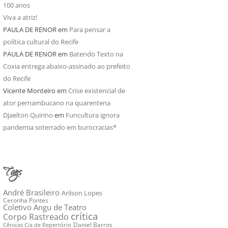
100 anos
Viva a atriz!
PAULA DE RENOR
em
Para pensar a
política cultural do Recife
PAULA DE RENOR
em
Batendo Texto na
Coxia entrega abaixo-assinado ao prefeito
do Recife
Vicente Monteiro
em
Crise existencial de
ator pernambucano na quarentena
Djaelton Quirino
em
Funcultura ignora
pandemia soterrado em burocracias*
Tags
André Brasileiro
Arilson Lopes
Ceronha Pontes
Coletivo Angu de Teatro
crítica
Corpo Rastreado
Daniel Barros
Cênicas Cia de Repertório