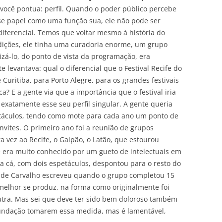
você pontua: perfil. Quando o poder público percebe
se papel como uma função sua, ele não pode ser
iferencial. Temos que voltar mesmo à história do
edições, ele tinha uma curadoria enorme, um grupo
zá-lo, do ponto de vista da programação, era
 levantava: qual o diferencial que o Festival Recife do
 Curitiba, para Porto Alegre, para os grandes festivais
a? E a gente via que a importância que o festival iria
a exatamente esse seu perfil singular. A gente queria
táculos, tendo como mote para cada ano um ponto de
convites. O primeiro ano foi a reunião de grupos
 vez ao Recife, o Galpão, o Latão, que estourou
 era muito conhecido por um gueto de intelectuais em
a cá, com dois espetáculos, despontou para o resto do
gio de Carvalho escreveu quando o grupo completou 15
e melhor se produz, na forma como originalmente foi
utra. Mas sei que deve ter sido bem doloroso também
 fundação tomarem essa medida, mas é lamentável,