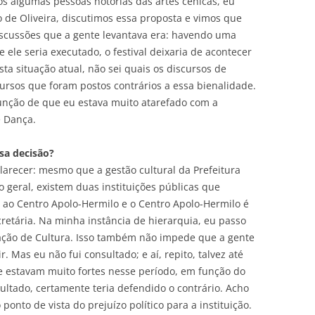
 algumas pessoas notórias das artes cênicas, eu
de Oliveira, discutimos essa proposta e vimos que
iscussões que a gente levantava era: havendo uma
 ele seria executado, o festival deixaria de acontecer
ta situação atual, não sei quais os discursos de
ursos que foram postos contrários a essa bienalidade.
nção de que eu estava muito atarefado com a
e Dança.
sa decisão?
larecer: mesmo que a gestão cultural da Prefeitura
 geral, existem duas instituições públicas que
o ao Centro Apolo-Hermilo e o Centro Apolo-Hermilo é
retária. Na minha instância de hierarquia, eu passo
ação de Cultura. Isso também não impede que a gente
 Mas eu não fui consultado; e aí, repito, talvez até
e estavam muito fortes nesse período, em função do
nsultado, certamente teria defendido o contrário. Acho
 ponto de vista do prejuízo político para a instituição.