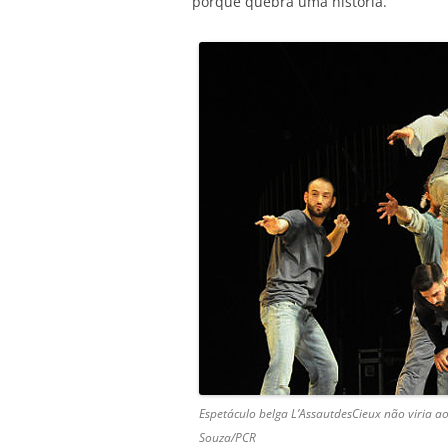
porque quebra uma história.
Espetáculo belga L’AssautdesCieux não viria ao
Souza/PCR