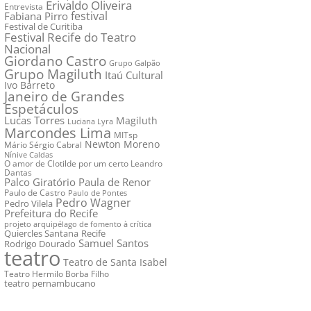
Erivaldo Oliveira
Entrevista
festival
Fabiana Pirro
Festival de Curitiba
Festival Recife do Teatro
Nacional
Giordano Castro
Grupo Galpão
Grupo Magiluth
Itaú Cultural
Ivo Barreto
Janeiro de Grandes
Espetáculos
Lucas Torres
Magiluth
Luciana Lyra
Marcondes Lima
MITsp
Newton Moreno
Mário Sérgio Cabral
Nínive Caldas
O amor de Clotilde por um certo Leandro
Dantas
Palco Giratório
Paula de Renor
Paulo de Castro
Paulo de Pontes
Pedro Wagner
Pedro Vilela
Prefeitura do Recife
projeto arquipélago de fomento à crítica
Quiercles Santana
Recife
Samuel Santos
Rodrigo Dourado
teatro
Teatro de Santa Isabel
Teatro Hermilo Borba Filho
teatro pernambucano