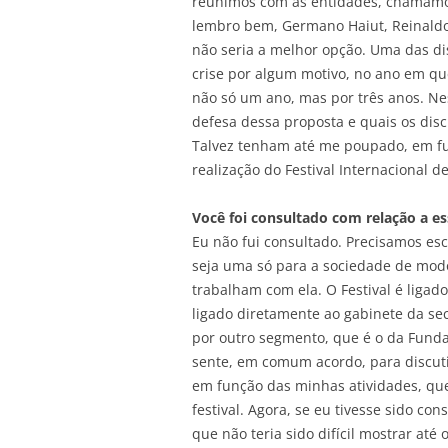
reunimos com as entidades, chamamos
lembro bem, Germano Haiut, Reinaldo 
não seria a melhor opção. Uma das d
crise por algum motivo, no ano em que
não só um ano, mas por três anos. Nes
defesa dessa proposta e quais os disc
Talvez tenham até me poupado, em fu
realização do Festival Internacional d
Você foi consultado com relação a es
Eu não fui consultado. Precisamos esc
seja uma só para a sociedade de modo
trabalham com ela. O Festival é ligad
ligado diretamente ao gabinete da sec
por outro segmento, que é o da Fund
sente, em comum acordo, para discutir.
em função das minhas atividades, qu
festival. Agora, se eu tivesse sido co
que não teria sido difícil mostrar até o