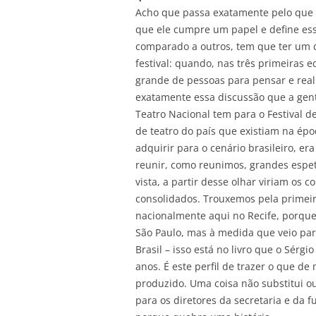
Acho que passa exatamente pelo que 
que ele cumpre um papel e define es
comparado a outros, tem que ter um d
festival: quando, nas três primeiras 
grande de pessoas para pensar e reali
exatamente essa discussão que a gente
Teatro Nacional tem para o Festival de
de teatro do país que existiam na époc
adquirir para o cenário brasileiro, er
reunir, como reunimos, grandes espe
vista, a partir desse olhar viriam os 
consolidados. Trouxemos pela primeira
nacionalmente aqui no Recife, porque
São Paulo, mas à medida que veio par
Brasil – isso está no livro que o Sér
anos. É este perfil de trazer o que d
produzido. Uma coisa não substitui o
para os diretores da secretaria e da