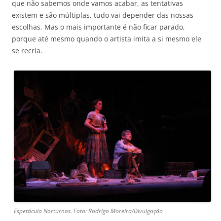
que não sabemos onde vamos acabar, as tentativas
existem e são múltiplas, tudo vai depender das nossas
escolhas. Mas o mais importante é não ficar parado,
porque até mesmo quando o artista imita a si mesmo ele
se recria.
Espetáculo Norturnos. Foto: Rodrigo Moreira/Divulgação