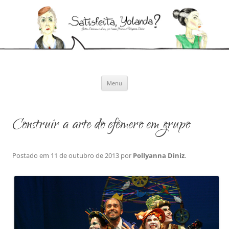
Pular
para
Satisfeita, Yolanda?
o
Artes cênicas e afins, por Ivana Moura e Pollyanna Diniz
conteúdo
Menu
Construir a arte do efêmero em grupo
Postado em
11 de outubro de 2013
por
Pollyanna Diniz
.