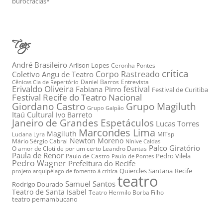
burocracias*
Tags
André Brasileiro
Arilson Lopes
Ceronha Pontes
crítica
Corpo Rastreado
Coletivo Angu de Teatro
Daniel Barros
Entrevista
Cênicas Cia de Repertório
Erivaldo Oliveira
festival
Fabiana Pirro
Festival de Curitiba
Festival Recife do Teatro Nacional
Grupo Magiluth
Giordano Castro
Grupo Galpão
Itaú Cultural
Ivo Barreto
Janeiro de Grandes Espetáculos
Lucas Torres
Marcondes Lima
Magiluth
MITsp
Luciana Lyra
Newton Moreno
Mário Sérgio Cabral
Nínive Caldas
Palco Giratório
O amor de Clotilde por um certo Leandro Dantas
Paula de Renor
Pedro Vilela
Paulo de Castro
Paulo de Pontes
Pedro Wagner
Prefeitura do Recife
Quiercles Santana
Recife
projeto arquipélago de fomento à crítica
teatro
Samuel Santos
Rodrigo Dourado
Teatro de Santa Isabel
Teatro Hermilo Borba Filho
teatro pernambucano