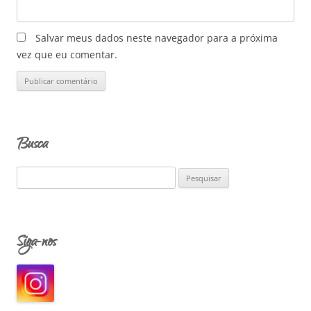
Salvar meus dados neste navegador para a próxima
vez que eu comentar.
Busca
P
e
s
q
Siga-nos
u
i
s
a
r