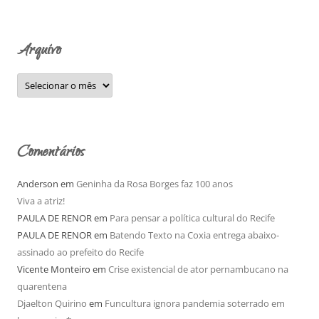
p
o
Arquivo
r
:
A
r
q
u
i
v
o
Comentários
Anderson
em
Geninha da Rosa Borges faz 100 anos
Viva a atriz!
PAULA DE RENOR
em
Para pensar a política cultural do Recife
PAULA DE RENOR
em
Batendo Texto na Coxia entrega abaixo-
assinado ao prefeito do Recife
Vicente Monteiro
em
Crise existencial de ator pernambucano na
quarentena
Djaelton Quirino
em
Funcultura ignora pandemia soterrado em