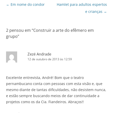
Navegação
←
Em nome do condor
Hamlet para adultos espertos
de
e crianças
→
posts
2 pensou em “
Construir a arte do efêmero em
grupo
”
Zezé Andrade
12 de outubro de 2013 às 12:59
Excelente entrevista, André! Bom que o teatro
pernambucano conta com pessoas com esta visão e, que
mesmo diante de tantas dificuldades, não desistem nunca,
e estão sempre buscando meios de dar continuidade a
projetos como os da Cia. Fiandeiros. Abraços!!