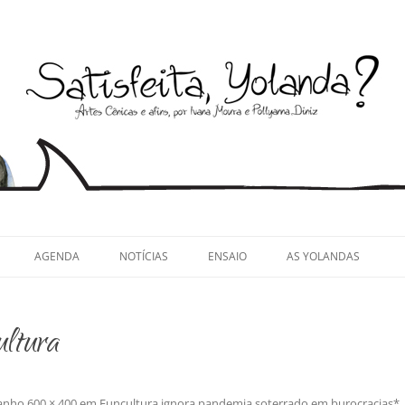
llyanna Diniz
AGENDA
NOTÍCIAS
ENSAIO
AS YOLANDAS
ultura
anho
600 × 400
em
Funcultura ignora pandemia soterrado em burocracias*
.