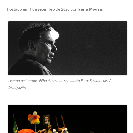
Postado em
1 de setembro de 2020
por
Ivana Moura
.
Legado de Antunes Filho é tema de seminário Foto: Emidio Luisi /
Divulgação