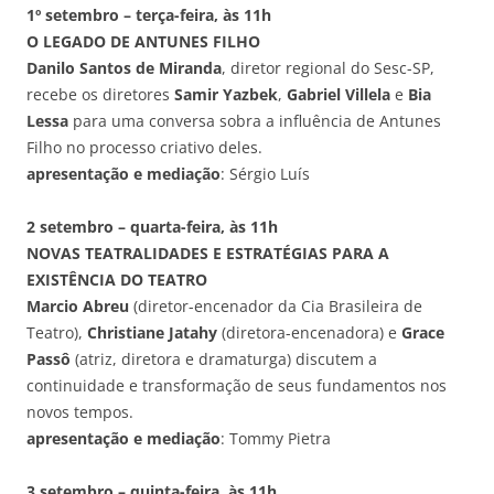
1º setembro – terça-feira, às 11h
O LEGADO DE ANTUNES FILHO
Danilo Santos de Miranda
, diretor regional do Sesc-SP,
recebe os diretores
Samir Yazbek
,
Gabriel Villela
e
Bia
Lessa
para uma conversa sobra a influência de Antunes
Filho no processo criativo deles.
apresentação e mediação
: Sérgio Luís
2 setembro – quarta-feira, às 11h
NOVAS TEATRALIDADES E ESTRATÉGIAS PARA A
EXISTÊNCIA DO TEATRO
Marcio Abreu
(diretor-encenador da Cia Brasileira de
Teatro),
Christiane Jatahy
(diretora-encenadora) e
Grace
Passô
(atriz, diretora e dramaturga) discutem a
continuidade e transformação de seus fundamentos nos
novos tempos.
apresentação e mediação
: Tommy Pietra
3 setembro – quinta-feira, às 11h