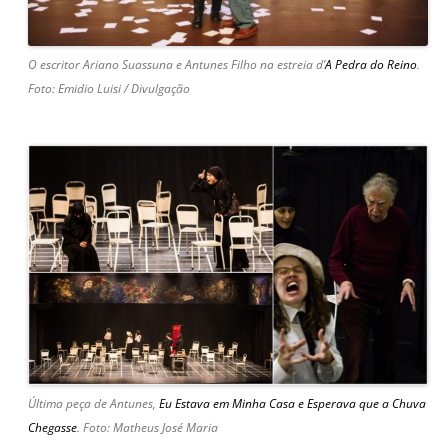
O escritor Ariano Suassuna e Antunes Filho na estreia d’
A Pedra do Reino
.
Foto: Emidio Luisi / Divulgação
Última peça de Antunes,
Eu Estava em Minha Casa e Esperava que a Chuva
Chegasse
. Foto: Matheus José Maria