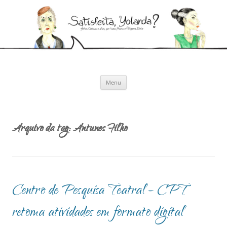
Pular
para
Satisfeita, Yolanda?
o
Artes cênicas e afins, por Ivana Moura e Pollyanna Diniz
conteúdo
Menu
Arquivo da tag:
Antunes Filho
Centro de Pesquisa Teatral – CPT
retoma atividades em formato digital