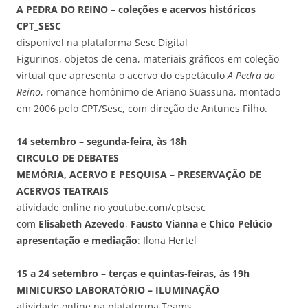
A PEDRA DO REINO – coleções e acervos históricos
CPT_SESC
disponível na plataforma Sesc Digital
Figurinos, objetos de cena, materiais gráficos em coleção
virtual que apresenta o acervo do espetáculo
A Pedra do
Reino
, romance homônimo de Ariano Suassuna, montado
em 2006 pelo CPT/Sesc, com direção de Antunes Filho.
14 setembro – segunda-feira, às 18h
CIRCULO DE DEBATES
MEMÓRIA, ACERVO E PESQUISA – PRESERVAÇÃO DE
ACERVOS TEATRAIS
atividade online no youtube.com/cptsesc
com
Elisabeth Azevedo
,
Fausto Vianna
e
Chico Pelúcio
apresentação e mediação
: Ilona Hertel
15 a 24 setembro – terças e quintas-feiras, às 19h
MINICURSO LABORATÓRIO – ILUMINAÇÂO
atividade online na plataforma Teams