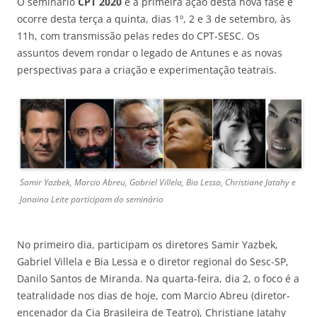
O seminário
CPT 2020
é a primeira ação desta nova fase e
ocorre desta terça a quinta, dias 1º, 2 e 3 de setembro, às
11h, com transmissão pelas redes do CPT-SESC. Os
assuntos devem rondar o legado de Antunes e as novas
perspectivas para a criação e experimentação teatrais.
Samir Yazbek, Marcio Abreu, Gabriel Villela, Bia Lessa, Christiane Jatahy e
Janaina Leite participam do seminário
No primeiro dia, participam os diretores Samir Yazbek,
Gabriel Villela e Bia Lessa e o diretor regional do Sesc-SP,
Danilo Santos de Miranda. Na quarta-feira, dia 2, o foco é a
teatralidade nos dias de hoje, com Marcio Abreu (diretor-
encenador da Cia Brasileira de Teatro), Christiane Jatahy