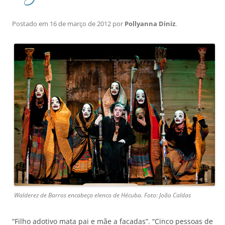
Postado em
16 de março de 2012
por
Pollyanna Diniz
.
Walderez de Barros encabeça elenco de Hécuba. Foto: João Caldas
“Filho adotivo mata pai e mãe a facadas”. “Cinco pessoas de