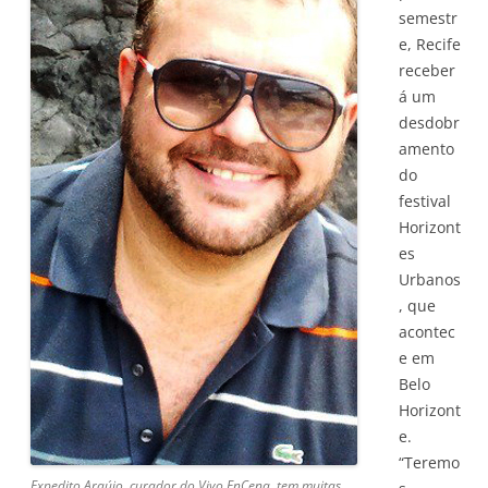
semestr
e, Recife
receber
á um
desdobr
amento
do
festival
Horizont
es
Urbanos
, que
acontec
e em
Belo
Horizont
e.
“Teremo
Expedito Araújo, curador do Vivo EnCena, tem muitas