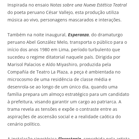
Inspirada no ensaio
Notas sobre una Nueva Estética Teatral
do poeta peruano César Vallejo, esta produção utiliza
música ao vivo, personagens mascarados e interações.
Também na noite inaugural,
Esperanza
, do dramaturgo
peruano Abel González Melo, transporta o público para o
início dos anos 1980 em Lima, período turbulento que
sucedeu o regime ditatorial naquele país. Dirigida por
Marisol Palacios e Aldo Miyashiro, produzida pela
Compañía de Teatro La Plaza, a peça é ambientada no
microcosmo de uma residência de classe média e
desenrola-se ao longo de um único dia, quando uma
família prepara um almoço estratégico para um candidato
à prefeitura, visando garantir um cargo ao patriarca. A
trama revela as tensões e expõe o contraste entre as
aspirações de ascensão social e a realidade caótica do
cenário político.
A instalação sinestésica
Florestania
, concebida pela artista