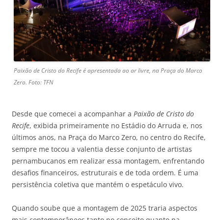
Paixão de Cristo do Recife é apresentada ao ar livre, na Praça do Marco
Zero. Foto: TFN
Desde que comecei a acompanhar a
Paixão de Cristo do
Recife
, exibida primeiramente no Estádio do Arruda e, nos
últimos anos, na Praça do Marco Zero, no centro do Recife,
sempre me tocou a valentia desse conjunto de artistas
pernambucanos em realizar essa montagem, enfrentando
desafios financeiros, estruturais e de toda ordem. É uma
persistência coletiva que mantém o espetáculo vivo.
Quando soube que a montagem de 2025 traria aspectos
mais contemporâneos tanto no conceito quanto na