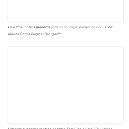
La vida em otros planetas
foca na educação pública no Peru. Foto:
Marina García Burgos / Divulgação
Quemar el bosque contigo adentro.
Foto: Paola Vera / Divulgação