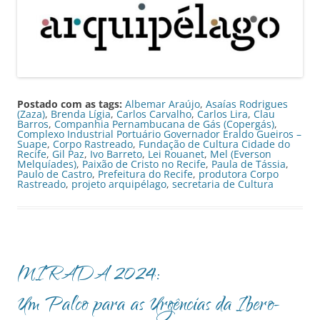
Postado com as tags:
Albemar Araújo
,
Asaías Rodrigues
(Zaza)
,
Brenda Lígia
,
Carlos Carvalho
,
Carlos Lira
,
Clau
Barros
,
Companhia Pernambucana de Gás (Copergás)
,
Complexo Industrial Portuário Governador Eraldo Gueiros –
Suape
,
Corpo Rastreado
,
Fundação de Cultura Cidade do
Recife
,
Gil Paz
,
Ivo Barreto
,
Lei Rouanet
,
Mel (Everson
Melquíades)
,
Paixão de Cristo no Recife
,
Paula de Tássia
,
Paulo de Castro
,
Prefeitura do Recife
,
produtora Corpo
Rastreado
,
projeto arquipélago
,
secretaria de Cultura
MIRADA 2024:
Um Palco para as Urgências da Ibero-