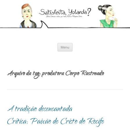
Pular
para
Satisfeita, Yolanda?
o
Artes cênicas e afins, por Ivana Moura e Pollyanna Diniz
conteúdo
Menu
Arquivo da tag:
produtora Corpo Rastreado
A tradição desencantada
Crítica: Paixão de Cristo do Recife